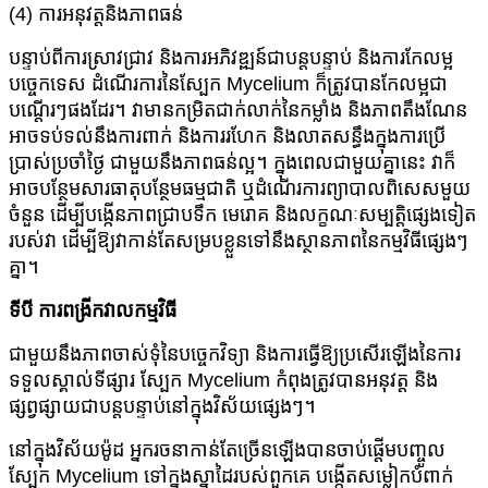
(4) ការអនុវត្តនិងភាពធន់
បន្ទាប់ពីការស្រាវជ្រាវ និងការអភិវឌ្ឍន៍ជាបន្តបន្ទាប់ និងការកែលម្អ
បច្ចេកទេស ដំណើរការនៃស្បែក Mycelium ក៏ត្រូវបានកែលម្អជា
បណ្តើរៗផងដែរ។ វាមានកម្រិតជាក់លាក់នៃកម្លាំង និងភាពតឹងណែន
អាចទប់ទល់នឹងការពាក់ និងការរហែក និងលាតសន្ធឹងក្នុងការប្រើ
ប្រាស់ប្រចាំថ្ងៃ ជាមួយនឹងភាពធន់ល្អ។ ក្នុងពេលជាមួយគ្នានេះ វាក៏
អាចបន្ថែមសារធាតុបន្ថែមធម្មជាតិ ឬដំណើរការព្យាបាលពិសេសមួយ
ចំនួន ដើម្បីបង្កើនភាពជ្រាបទឹក មេរោគ និងលក្ខណៈសម្បត្តិផ្សេងទៀត
របស់វា ដើម្បីឱ្យវាកាន់តែសម្របខ្លួនទៅនឹងស្ថានភាពនៃកម្មវិធីផ្សេងៗ
គ្នា។
ទីបី ការពង្រីកវាលកម្មវិធី
ជាមួយនឹងភាពចាស់ទុំនៃបច្ចេកវិទ្យា និងការធ្វើឱ្យប្រសើរឡើងនៃការ
ទទួលស្គាល់ទីផ្សារ ស្បែក Mycelium កំពុងត្រូវបានអនុវត្ត និង
ផ្សព្វផ្សាយជាបន្តបន្ទាប់នៅក្នុងវិស័យផ្សេងៗ។
នៅក្នុងវិស័យម៉ូដ អ្នករចនាកាន់តែច្រើនឡើងបានចាប់ផ្តើមបញ្ចូល
ស្បែក Mycelium ទៅក្នុងស្នាដៃរបស់ពួកគេ បង្កើតសម្លៀកបំពាក់