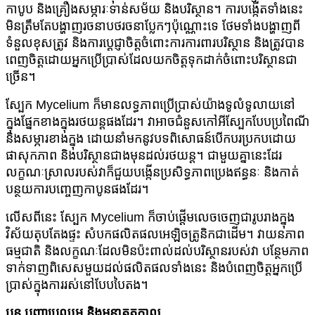
កាបូប និងគ្រឿងសម្ភារៈទាន់សម័យ និងបរិស្ថាន។ ការបង្កើតទាំងនេះ
មិនត្រឹមតែបង្ហាញរចនាបថរចនាប្លែកៗប៉ុណ្ណោះទេ ថែមទាំងបង្ហាញពី
ទំនួលខុសត្រូវ និងការប្តេជ្ញាចិត្តចំពោះការការពារបរិស្ថាន និងត្រូវបាន
ពេញចិត្តដោយអ្នកប្រើប្រាស់ដែលយកចិត្តទុកដាក់ចំពោះបរិស្ថានជា
ច្រើន។
ស្បែក Mycelium ក៏មានលទ្ធភាពប្រើប្រាស់យ៉ាងទូលំទូលាយនៅ
ក្នុងផ្នែកខាងក្នុងរថយន្តផងដែរ។ វា​អាច​ជំនួស​កៅអី​ស្បែក​បែប​ប្រពៃណី
និង​សម្ភារ​ខាងក្នុង ដោយ​នាំមក​នូវ​បទពិសោធន៍​បើកបរ​ប្រកបដោយ​
ផាសុកភាព និង​បរិស្ថាន​ជាង​មុន​ដល់​រថយន្ត​។ ជាមួយគ្នានេះដែរ
លក្ខណៈស្រាលរបស់វាក៏ជួយបង្កើនប្រសិទ្ធភាពប្រេងឥន្ធនៈ និងកាត់
បន្ថយការបញ្ចេញកាបូនផងដែរ។
លើសពីនេះ ស្បែក Mycelium ក៏ចាប់ផ្តើមលេចចេញជារូបរាងក្នុង
វិស័យតុបតែងផ្ទះ សំបកផលិតផលអេឡិចត្រូនិកជាដើម។ វាយនភាព
ធម្មជាតិ និងលក្ខណៈដែលមិនប៉ះពាល់ដល់បរិស្ថានរបស់វា បន្ថែមភាព
ទាក់ទាញពិសេសមួយដល់ផលិតផលទាំងនេះ និងបំពេញចិត្តអ្នកប្រើ
ប្រាស់ក្នុងការរស់នៅបែបបៃតង។
បួន,
បញ្ហាប្រឈម និងអនាគតកាល