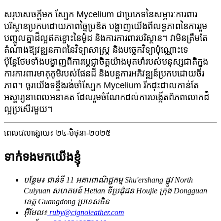
សរុបសេចក្តីមក ស្បែក Mycelium ជាប្រភេទនៃសម្ភារៈការពារ
បរិស្ថានប្រកបដោយភាពច្នៃប្រឌិត បង្ហាញយើងពីលទ្ធភាពនៃការរួម
បញ្ចូលគ្នាដ៏ល្អឥតខ្ចោះនៃម៉ូដ និងការការពារបរិស្ថាន។ វាមិនត្រឹមតែ
តំណាងឱ្យវឌ្ឍនភាពនៃវិទ្យាសាស្ត្រ និងបច្ចេកវិទ្យាប៉ុណ្ណោះទេ
ប៉ុន្តែថែមទាំងបង្ហាញពីការប្តេជ្ញាចិត្តយ៉ាងមុតមាំរបស់មនុស្សជាតិក្នុង
ការការពារមាតុភូមិរបស់ផែនដី និងបន្តការអភិវឌ្ឍន៍ប្រកបដោយចីរ
ភាព។ ចូរយើងទន្ទឹងរង់ចាំស្បែក Mycelium រីកដុះដាលកាន់តែ
អស្ចារ្យនាពេលអនាគត ដែលរួមចំណែកដល់ការបង្កើតពិភពលោកដ៏
ល្អប្រសើរមួយ។
ពេលវេលាផ្សាយ៖ ២៤-មិថុនា-២០២៥
ទាក់ទងមកយើងខ្ញុំ
បន្ថែម៖ ជាន់ទី 11 អគារពាណិជ្ជកម្ម Shu'ershang ផ្លូវ North
Cuiyuan សហគមន៍ Hetian ទីប្រជុំជន Houjie ក្រុង Dongguan
ខេត្ត Guangdong ប្រទេសចិន
អ៊ីមែល៖
ruby@cignoleather.com