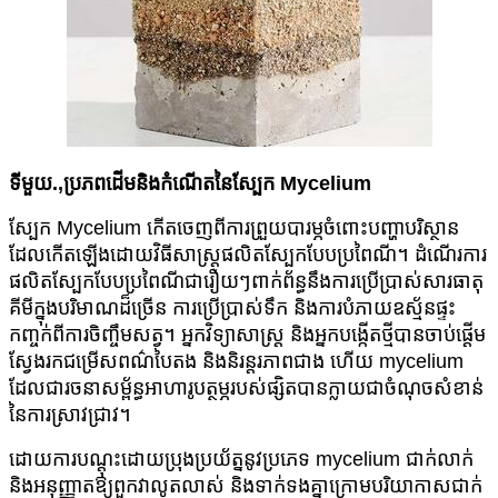
ទីមួយ
.
,
ប្រភពដើមនិងកំណើតនៃស្បែក Mycelium
ស្បែក Mycelium កើតចេញពីការព្រួយបារម្ភចំពោះបញ្ហាបរិស្ថាន
ដែលកើតឡើងដោយវិធីសាស្រ្តផលិតស្បែកបែបប្រពៃណី។ ដំណើរការ
ផលិតស្បែកបែបប្រពៃណីជារឿយៗពាក់ព័ន្ធនឹងការប្រើប្រាស់សារធាតុ
គីមីក្នុងបរិមាណដ៏ច្រើន ការប្រើប្រាស់ទឹក និងការបំភាយឧស្ម័នផ្ទះ
កញ្ចក់ពីការចិញ្ចឹមសត្វ។ អ្នកវិទ្យាសាស្ត្រ និងអ្នកបង្កើតថ្មីបានចាប់ផ្តើម
ស្វែងរកជម្រើសពណ៌បៃតង និងនិរន្តរភាពជាង ហើយ mycelium
ដែលជារចនាសម្ព័ន្ធអាហារូបត្ថម្ភរបស់ផ្សិតបានក្លាយជាចំណុចសំខាន់
នៃការស្រាវជ្រាវ។
ដោយការបណ្តុះដោយប្រុងប្រយ័ត្ននូវប្រភេទ mycelium ជាក់លាក់
និងអនុញ្ញាតឱ្យពួកវាលូតលាស់ និងទាក់ទងគ្នាក្រោមបរិយាកាសជាក់