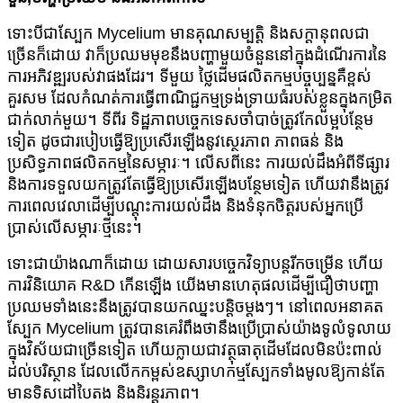
ទោះបីជាស្បែក Mycelium មានគុណសម្បត្តិ និងសក្ដានុពលជា
ច្រើនក៏ដោយ វាក៏ប្រឈមមុខនឹងបញ្ហាមួយចំនួននៅក្នុងដំណើរការនៃ
ការអភិវឌ្ឍរបស់វាផងដែរ។ ទីមួយ ថ្លៃដើមផលិតកម្មបច្ចុប្បន្នគឺខ្ពស់
គួរសម ដែលកំណត់ការធ្វើពាណិជ្ជកម្មទ្រង់ទ្រាយធំរបស់ខ្លួនក្នុងកម្រិត
ជាក់លាក់មួយ។ ទីពីរ ទិដ្ឋភាពបច្ចេកទេសចាំបាច់ត្រូវកែលម្អបន្ថែម
ទៀត ដូចជារបៀបធ្វើឱ្យប្រសើរឡើងនូវស្ថេរភាព ភាពធន់ និង
ប្រសិទ្ធភាពផលិតកម្មនៃសម្ភារៈ។ លើសពីនេះ ការយល់ដឹងអំពីទីផ្សារ
និងការទទួលយកត្រូវតែធ្វើឱ្យប្រសើរឡើងបន្ថែមទៀត ហើយវានឹងត្រូវ
ការពេលវេលាដើម្បីបណ្តុះការយល់ដឹង និងទំនុកចិត្តរបស់អ្នកប្រើ
ប្រាស់លើសម្ភារៈថ្មីនេះ។
ទោះជាយ៉ាងណាក៏ដោយ ដោយសារបច្ចេកវិទ្យាបន្តរីកចម្រើន ហើយ
ការវិនិយោគ R&D កើនឡើង យើងមានហេតុផលដើម្បីជឿថាបញ្ហា
ប្រឈមទាំងនេះនឹងត្រូវបានយកឈ្នះបន្តិចម្តងៗ។ នៅពេលអនាគត
ស្បែក Mycelium ត្រូវបានគេរំពឹងថានឹងប្រើប្រាស់យ៉ាងទូលំទូលាយ
ក្នុងវិស័យជាច្រើនទៀត ហើយក្លាយជាវត្ថុធាតុដើមដែលមិនប៉ះពាល់
ដល់បរិស្ថាន ដែលលើកកម្ពស់ឧស្សាហកម្មស្បែកទាំងមូលឱ្យកាន់តែ
មានទិសដៅបៃតង និងនិរន្តរភាព។