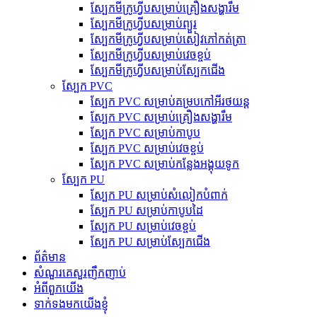
ស្បែកមីក្រូហ្វីបសម្រាប់គ្រឿងសង្ហារឹម
ស្បែកមីក្រូហ្វីបសម្រាប់ព្យួរ
ស្បែកមីក្រូហ្វីបសម្រាប់សៀវភៅកត់ត្រា
ស្បែកមីក្រូហ្វីបសម្រាប់វេចខ្ចប់
ស្បែកមីក្រូហ្វីបសម្រាប់ស្បែកជើង
ស្បែក PVC
ស្បែក PVC សម្រាប់គម្របកៅអីរថយន្ត
ស្បែក PVC សម្រាប់គ្រឿងសង្ហារឹម
ស្បែក PVC សម្រាប់កាបូប
ស្បែក PVC សម្រាប់វេចខ្ចប់
ស្បែក PVC សម្រាប់កន្លែងអង្គុយទូក
ស្បែក PU
ស្បែក PU សម្រាប់សំលៀកបំពាក់
ស្បែក PU សម្រាប់កាបូបដៃ
ស្បែក PU សម្រាប់វេចខ្ចប់
ស្បែក PU សម្រាប់ស្បែកជើង
ព័ត៌មាន
សំណួរគេសួរញឹកញាប់
អំពីពួកយើង
ទាក់ទងមកយើងខ្ញុំ