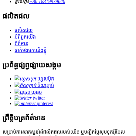
ទូរស័ព្ទ៖
+86 18319979646
ផលិតផល
ផលិតផល
អំពីពួកយើង
ព័ត៌មាន
ទាក់ទងមកយើងខ្ញុំ
ប្រព័ន្ធផ្សព្វផ្សាយសង្គម
ហ្វេសប៊ុក
តំណភ្ជាប់
យូធូប
twitter
pinterest
ព្រឹត្តិបត្រព័ត៌មាន
សម្រាប់ការសាកសួរអំពីផលិតផលរបស់យើង ឬបញ្ជីតម្លៃសូមទុកអ៊ីមែល