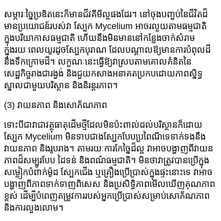
សម្ភារៈច្នៃប្រឌិតនេះក៏មានជីវគីមីល្អផងដែរ។ នៅចុងបញ្ចប់នៃជីវិតដ៏
មានប្រយោជន៍របស់វា ស្បែក Mycelium អាចរលួយតាមធម្មជាតិ
ក្នុងបរិយាកាសធម្មជាតិ ហើយនឹងមិនមាននៅកន្លែងចាក់សំរាម
ក្នុងរយៈពេលយូរដូចស្បែកបុរាណ ដែលបណ្តាលឱ្យមានការបំពុលដី
និងទឹកក្រោមដី។ លក្ខណៈនេះធ្វើឱ្យវាស្របតាមគោលគំនិតនៃ
សេដ្ឋកិច្ចរាងជារង្វង់ និងជួយកសាងអនាគតប្រកបដោយភាពស្និទ្ធ
ស្នាលជាមួយបរិស្ថាន និងនិរន្តរភាព។
(3) វាយនភាព និងសោភ័ណភាព
ទោះបីជាវាជាវត្ថុធាតុដើមថ្មីដែលមិនប៉ះពាល់ដល់បរិស្ថានក៏ដោយ
ស្បែក Mycelium មិនទាបជាងស្បែកបែបប្រពៃណីទេទាក់ទងនឹង
វាយនភាព និងរូបរាង។ តាម​រយៈ​ការ​កែច្នៃ​ដ៏​ល្អ វា​អាច​បង្ហាញ​ពី​វាយន
ភាព​ដ៏​សម្បូរ​បែប ដៃ​ទន់ និង​ពណ៌​ធម្មជាតិ។ មិនថាវាត្រូវបានប្រើក្នុង
សម្លៀកបំពាក់ម៉ូដ ស្បែកជើង ឬគ្រឿងប្រើប្រាស់ក្នុងផ្ទះនោះទេ វាអាច
បង្ហាញពីភាពទាក់ទាញពិសេស និងប្រសិទ្ធិភាពមើលឃើញគុណភាព
ខ្ពស់ ដើម្បីបំពេញតម្រូវការរបស់អ្នកប្រើប្រាស់សម្រាប់សោភ័ណភាព
និងការលួងលោម។