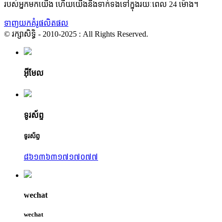
របស់អ្នកមកយើង ហើយយើងនឹងទាក់ទងទៅក្នុងរយៈពេល 24 ម៉ោង។
ទាញយកគំរូផលិតផល
© រក្សាសិទ្ធិ - 2010-2025 : All Rights Reserved.
អ៊ីមែល
ទូរស័ព្ទ
ទូរស័ព្ទ
៨៦១៣៦៣១៧១៧០៧៧
wechat
wechat