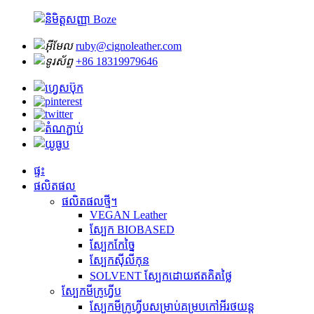
ruby@cignoleather.com
+86 18319979646
ផ្ទះ
ផលិតផល
ផលិតផលថ្មី។
VEGAN Leather
ស្បែក BIOBASED
ស្បែកកែច្នៃ
ស្បែកស៊ីលីកុន
SOLVENT ស្បែកដោយឥតគិតថ្លៃ
ស្បែកមីក្រូហ្វីប
ស្បែកមីក្រូហ្វីបសម្រាប់គម្របកៅអីរថយន្ត