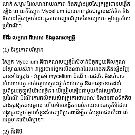
លាក់ សម្ភារៈដែលមានវាយនភាព និងកម្លាំងដូចស្បែកត្រូវបានបង្កើត
ឡើង ពោលគឺស្បែក Mycelium ដែលហាក់ដូចជាផ្តល់នូវគំនិត និង
ទិសដៅថ្មីសម្រាប់ដោះស្រាយបញ្ហាបរិស្ថាននៃឧស្សាហកម្មស្បែកបែប
ប្រពៃណី។
ទីពីរ លក្ខណៈពិសេស និងគុណសម្បត្តិ
(1) និរន្តរភាពបរិស្ថាន
ស្បែក Mycelium គឺជាគុណសម្បត្តិដ៏សំខាន់បំផុតមួយគឺលក្ខណៈ
បរិស្ថានរបស់វា។ វាត្រូវបានផ្អែកលើធនធានដែលអាចកកើតឡើងវិញ
បានទាំងស្រុង - វប្បធម៌ mycelium ដំណើរការផលិតមិនចាំបាច់
សំលាប់សត្វ កាត់បន្ថយគ្រោះថ្នាក់ដល់សត្វ និងការខូចខាតដល់
ប្រព័ន្ធអេកូឡូស៊ីយ៉ាងច្រើន។ បើប្រៀបធៀបជាមួយនឹងស្បែកបែប
ប្រពៃណី ដំណើរការផលិតរបស់វាត្រូវការថាមពល និងធនធានទឹកតិច
ជាងគួរឱ្យកត់សម្គាល់ ហើយមិនបង្កើតការបំភាយសារធាតុគីមីដែល
បង្កគ្រោះថ្នាក់មួយចំនួនធំចេញពីប្រភពដើម្បីកាត់បន្ថយផលប៉ះពាល់
អវិជ្ជមានលើបរិស្ថាន។
(2) ជីវគីមី