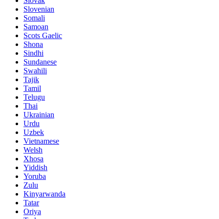
Slovak
Slovenian
Somali
Samoan
Scots Gaelic
Shona
Sindhi
Sundanese
Swahili
Tajik
Tamil
Telugu
Thai
Ukrainian
Urdu
Uzbek
Vietnamese
Welsh
Xhosa
Yiddish
Yoruba
Zulu
Kinyarwanda
Tatar
Oriya