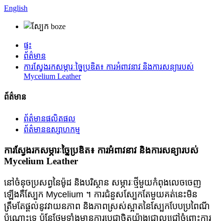
English
ផ្ទះ
ព័ត៌មាន
ការស្វែងរកសម្ភារៈច្នៃប្រឌិត៖ ការអំពាវនាវ និងការសន្យារបស់
Mycelium Leather
ព័ត៌មាន
ព័ត៌មានផលិតផល
ព័ត៌មានឧស្សាហកម្ម
ការស្វែងរកសម្ភារៈច្នៃប្រឌិត៖ ការអំពាវនាវ និងការសន្យារបស់
Mycelium Leather
នៅចំនុចប្រសព្វនៃម៉ូដ និងបរិស្ថាន សម្ភារៈថ្មីមួយកំពុងលេចចេញ
ឡើងគឺស្បែក Mycelium ។ ការជំនួសស្បែកតែមួយគត់នេះមិន
ត្រឹមតែផ្តល់នូវវាយនភាព និងភាពស្រស់ស្អាតនៃស្បែកបែបប្រពៃណី
ប៉ុណ្ណោះទេ ប៉ុន្តែថែមទាំងមានការប្តេជ្ញាចិត្តយ៉ាងជ្រាលជ្រៅចំពោះការ