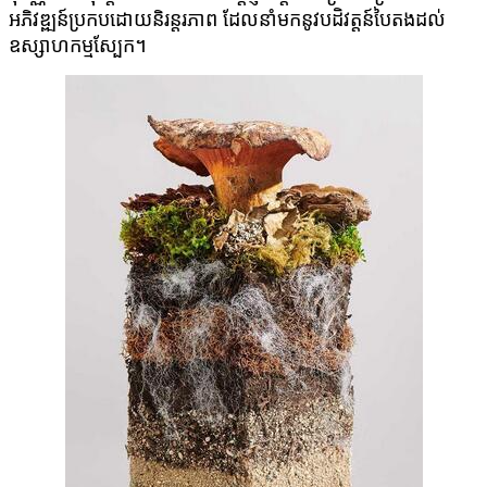
អភិវឌ្ឍន៍ប្រកបដោយនិរន្តរភាព ដែលនាំមកនូវបដិវត្តន៍បៃតងដល់
ឧស្សាហកម្មស្បែក។