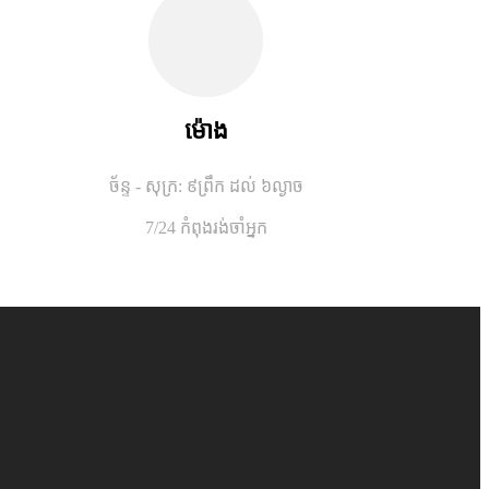
ម៉ោង
ច័ន្ទ - សុក្រ: ៩ព្រឹក ដល់ ៦ល្ងាច
7/24 កំពុងរង់ចាំអ្នក