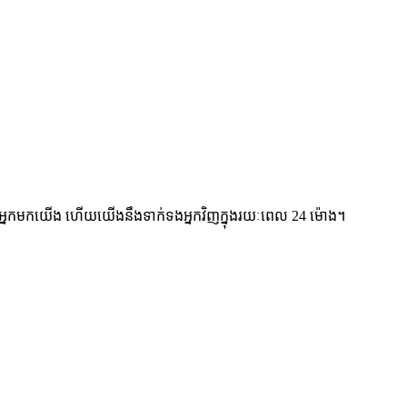
់អ្នកមកយើង ហើយយើងនឹងទាក់ទងអ្នកវិញក្នុងរយៈពេល 24 ម៉ោង។