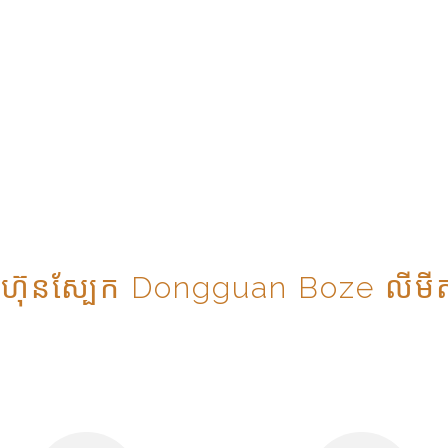
ុមហ៊ុនស្បែក Dongguan Boze លីមី