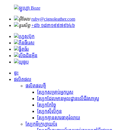
ruby@cignoleather.com
+៨៦ ១៨៣១៩៩៧៩៦៤៦
ផ្ទះ
ផលិតផល
ផលិតផលថ្មី
ស្បែកសម្រាប់អ្នកបួស
ស្បែក​ដែល​មាន​មូលដ្ឋាន​លើ​ជីវសាស្ត្រ
ស្បែកកែច្នៃ
ស្បែកស៊ីលីកូន
ស្បែកគ្មានសារធាតុរំលាយ
ស្បែកមីក្រូហ្វាយប័រ