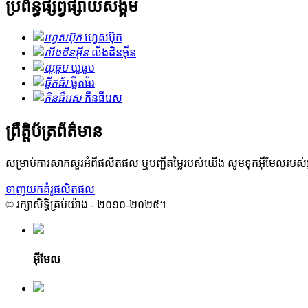
ប្រព័ន្ធផ្សព្វផ្សាយសង្គម
ហ្វេសប៊ុក
លីងដិនអ៊ីន
យូធូប
ធ្វីតធ័រ
ភីនធឺរេស
ព្រឹត្តិប័ត្រព័ត៌មាន
សម្រាប់ការសាកសួរអំពីផលិតផល ឬបញ្ជីតម្លៃរបស់យើង សូមទុកអ៊ីមែលរបស
ទាញយកគំរូផលិតផល
© រក្សាសិទ្ធិគ្រប់យ៉ាង - ២០១០-២០២៥។
អ៊ីមែល