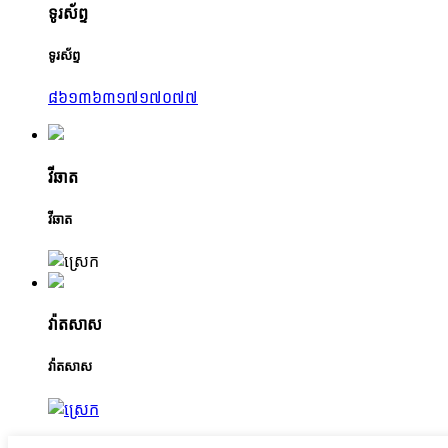
ទូរស័ព្ទ
ទូរស័ព្ទ
៨៦១៣៦៣១៧១៧០៧៧
វីឆាត
វីឆាត
វ៉ាតសាស
វ៉ាតសាស