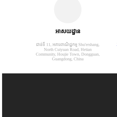
អាសយដ្ឋាន
ជាន់ទី 11, អគារពាណិជ្ជកម្ម Shu'ershang,
North Cuiyuan Road, Hetian
Community, Houjie Town, Dongguan,
Guangdong, China