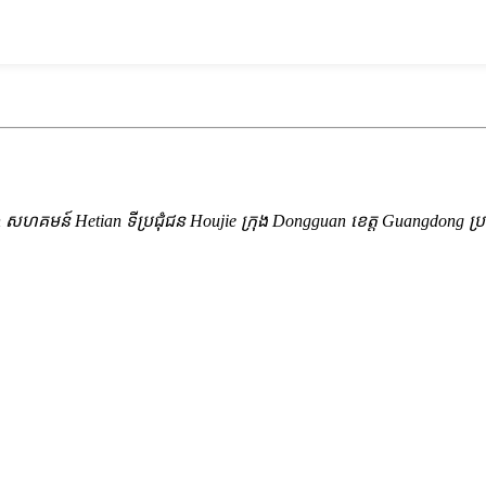
yuan សហគមន៍ Hetian ទីប្រជុំជន Houjie ក្រុង Dongguan ខេត្ត Guangdong ប