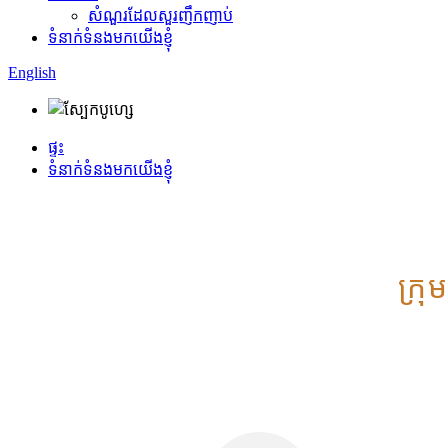
សំណួរដែលសួរញឹកញាប់
ទំនាក់ទំនងមកយើងខ្ញុំ
English
ផ្ទះ
ទំនាក់ទំនងមកយើងខ្ញុំ
ក្រ