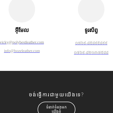
អ៊ីមែល
ទូរស័ព្ទ
vicky@polybestleather.com
០៧៦៩-៨៥៨៩៥៨៩៩
info@bozeleather.com
០៧៦៩-៨២១៣៧៥៨៨
ចង់ធ្វើការជាមួយយើងទេ?
ទំនាក់ទំនងមក
យើងខ្ញុំ