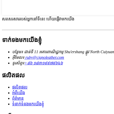
សរសេរសាររបស់អ្នកនៅទីនេះ ហើយផ្ញើវាមកយើង
ទាក់ទងមកយើងខ្ញុំ
បន្ថែម៖ ជាន់ទី 11 អគារពាណិជ្ជកម្ម Shu'ershang ផ្លូវ North Cui
អ៊ីមែល៖
ruby@cignoleather.com
ទូរស័ព្ទ៖
+៨៦ ១៨៣១៩៩៧៩៦៤៦
ផលិតផល
ផលិតផល
អំពីយើង
ព័ត៌មាន
ទំនាក់ទំនងមកយើងខ្ញុំ