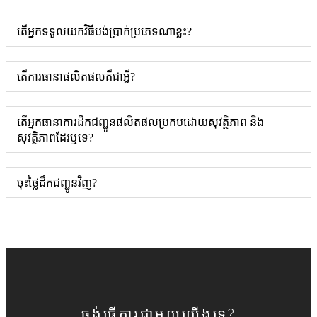
តើអ្នកទទួលយកវិធីបង់ប្រាក់ប្រភេទណាខ្លះ?
តើការធានាផលិតផលគឺជាអ្វី?
តើអ្នកធានាការដឹកជញ្ជូនផលិតផលប្រកបដោយសុវត្ថិភាព និង
សុវត្ថិភាពដែរឬទេ?
ចុះ​ថ្លៃ​ដឹកជញ្ជូន​វិញ?
ចង់ធ្វើការជាមួយយើងទេ?