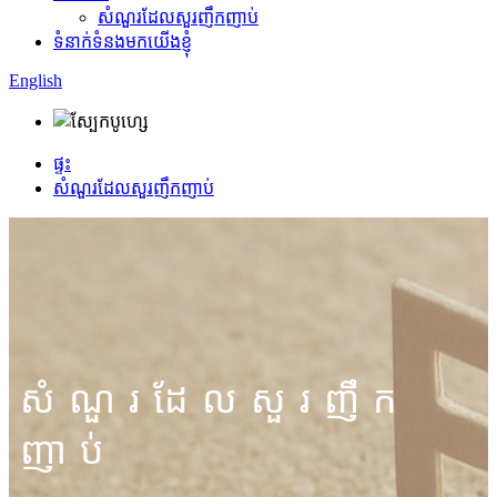
សំណួរដែលសួរញឹកញាប់
ទំនាក់ទំនងមកយើងខ្ញុំ
English
ផ្ទះ
សំណួរដែលសួរញឹកញាប់
សំណួរដែលសួរញឹក
ញាប់