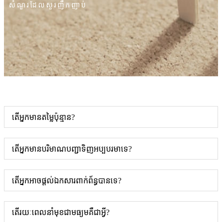
សំណួរ​ដែល​សួរ​ញឹកញាប់
តើអ្នកមានតម្លៃប៉ុន្មាន?
តើអ្នកមានបរិមាណបញ្ជាទិញអប្បបរមាទេ?
តើអ្នកអាចផ្តល់ឯកសារពាក់ព័ន្ធបានទេ?
តើរយៈពេលនាំមុខជាមធ្យមគឺជាអ្វី?