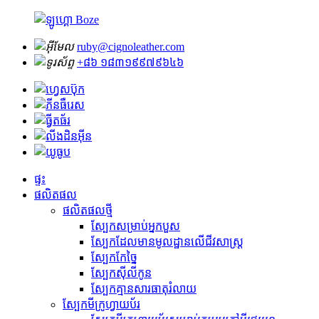
ruby@cignoleather.com
+៨៦ ១៨៣១៩៩៧៩៦៤៦
ផ្ទះ
ផលិតផល
ផលិតផលថ្មី
ស្បែកសម្រាប់អ្នកបួស
ស្បែក​ដែល​មាន​មូលដ្ឋាន​លើ​ជីវសាស្ត្រ
ស្បែកកែច្នៃ
ស្បែកស៊ីលីកូន
ស្បែកគ្មានសារធាតុរំលាយ
ស្បែកមីក្រូហ្វាយប័រ