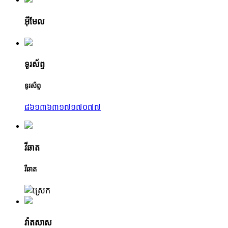
អ៊ីមែល
ទូរស័ព្ទ
ទូរស័ព្ទ
៨៦១៣៦៣១៧១៧០៧៧
វីឆាត
វីឆាត
វ៉ាតសាស