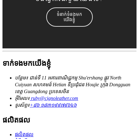
ទំនាក់ទំនងមក
យើងខ្ញុំ
ទាក់ទងមកយើងខ្ញុំ
បន្ថែម៖ ជាន់ទី 11 អគារពាណិជ្ជកម្ម Shu'ershang ផ្លូវ North
Cuiyuan សហគមន៍ Hetian ទីប្រជុំជន Houjie ក្រុង Dongguan
ខេត្ត Guangdong ប្រទេសចិន
អ៊ីមែល៖
ruby@cignoleather.com
ទូរស័ព្ទ៖
+៨៦ ១៨៣១៩៩៧៩៦៤៦
ផលិតផល
ផលិតផល