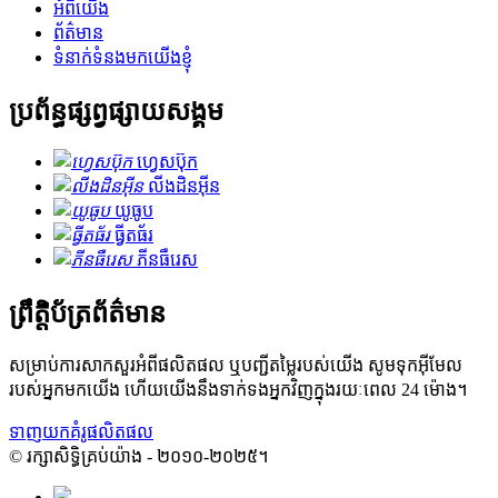
អំពីយើង
ព័ត៌មាន
ទំនាក់ទំនងមកយើងខ្ញុំ
ប្រព័ន្ធផ្សព្វផ្សាយសង្គម
ហ្វេសប៊ុក
លីងដិនអ៊ីន
យូធូប
ធ្វីតធ័រ
ភីនធឺរេស
ព្រឹត្តិប័ត្រព័ត៌មាន
សម្រាប់ការសាកសួរអំពីផលិតផល ឬបញ្ជីតម្លៃរបស់យើង សូមទុកអ៊ីមែល
របស់អ្នកមកយើង ហើយយើងនឹងទាក់ទងអ្នកវិញក្នុងរយៈពេល 24 ម៉ោង។
ទាញយកគំរូផលិតផល
© រក្សាសិទ្ធិគ្រប់យ៉ាង - ២០១០-២០២៥។