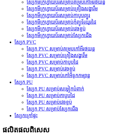
ស្បែកមីក្រូហ្វាយប័រសម្រាប់គម្របកៅអីរថយន្ត
ស្បែកមីក្រូហ្វាយប័រសម្រាប់គ្រឿងសង្ហារឹម
ស្បែកមីក្រូហ្វាយប័រសម្រាប់កាបូបព្យួរ
ស្បែកមីក្រូហ្វាយប័រសម្រាប់កុំព្យូទ័រយួរដៃ
ស្បែកមីក្រូហ្វាយប័រសម្រាប់វេចខ្ចប់
ស្បែកមីក្រូហ្វាយប័រសម្រាប់ស្បែកជើង
ស្បែក PVC
ស្បែក PVC សម្រាប់គម្របកៅអីរថយន្ត
ស្បែក PVC សម្រាប់គ្រឿងសង្ហារឹម
ស្បែក PVC សម្រាប់កាបូបដៃ
ស្បែក PVC សម្រាប់វេចខ្ចប់
ស្បែក PVC សម្រាប់កៅអីទូកកម្សាន្ត
ស្បែក PU
ស្បែក PU សម្រាប់សម្លៀកបំពាក់
ស្បែក PU សម្រាប់កាបូបដៃ
ស្បែក PU សម្រាប់វេចខ្ចប់
ស្បែក PU សម្រាប់ស្បែកជើង
ស្បែកក្រៅផ្ទះ
ផលិតផល​ពិសេស