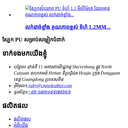
លក់ដាច់ខ្លាំង គុណភាពខ្ពស់ ទំហំ 1.2MM...
ស្បែក PU សម្រាប់សម្លៀកបំពាក់
ទាក់ទងមកយើងខ្ញុំ
បន្ថែម៖ ជាន់ទី 11 អគារពាណិជ្ជកម្ម Shu'ershang ផ្លូវ North
Cuiyuan សហគមន៍ Hetian ទីប្រជុំជន Houjie ក្រុង Dongguan
ខេត្ត Guangdong ប្រទេសចិន
អ៊ីមែល៖
ruby@cignoleather.com
ទូរស័ព្ទ៖
+៨៦ ១៨៣១៩៩៧៩៦៤៦
ផលិតផល
ផលិតផល
អំពីយើង