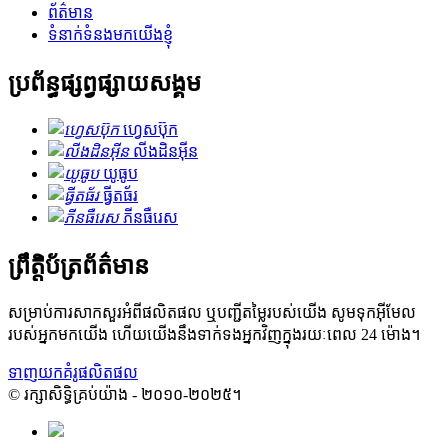
ព័ត៌មាន
ទំនាក់ទំនងមកយើងខ្ញុំ
ប្រព័ន្ធផ្សព្វផ្សាយសង្គម
ហ្វេសប៊ុក
លីងដិនអ៊ីន
យូធូប
ធ្វីតធ័រ
ភីនធឺរេស
ព្រឹត្តិប័ត្រព័ត៌មាន
សម្រាប់ការសាកសួរអំពីផលិតផល ឬបញ្ជីតម្លៃរបស់យើង សូមទុកអ៊ីមែល
របស់អ្នកមកយើង ហើយយើងនឹងទាក់ទងអ្នកវិញក្នុងរយៈពេល 24 ម៉ោង។
ទាញយកគំរូផលិតផល
© រក្សាសិទ្ធិគ្រប់យ៉ាង - ២០១០-២០២៥។