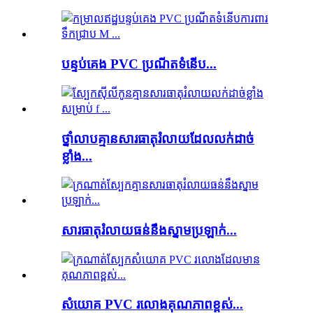
បន្ទប់គេង PVC ប្រណីតទំនើប...
ថ្នាំលាបគ្មានសារធាតុរំលាយដែលលក់ដាច់
ខ្លាំង...
សារធាតុរំលាយធន់នឹងស្នាមប្រឡាក់...
សំយោគ PVC រលោងគុណភាពខ្ពស់...