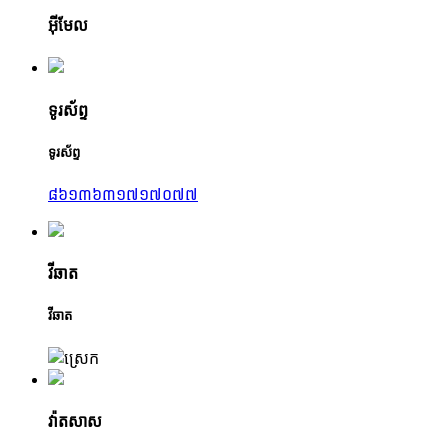
អ៊ីមែល
ទូរស័ព្ទ
ទូរស័ព្ទ
៨៦១៣៦៣១៧១៧០៧៧
វីឆាត
វីឆាត
វ៉ាតសាស