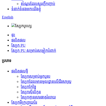
សំណួរដែលសួរញឹកញាប់
ទំនាក់ទំនងមកយើងខ្ញុំ
English
ផ្ទះ
ផលិតផល
ស្បែក PU
ស្បែក PU សម្រាប់សម្លៀកបំពាក់
ប្រភេទ
ផលិតផលថ្មី
ស្បែកសម្រាប់អ្នកបួស
ស្បែក​ដែល​មាន​មូលដ្ឋាន​លើ​ជីវសាស្ត្រ
ស្បែកកែច្នៃ
ស្បែកស៊ីលីកូន
ស្បែកគ្មានសារធាតុរំលាយ
ស្បែកមីក្រូហ្វាយប័រ