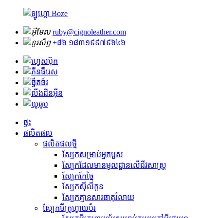
ruby@cignoleather.com
+៨៦ ១៨៣១៩៩៧៩៦៤៦
ផ្ទះ
ផលិតផល
ផលិតផលថ្មី
ស្បែកសម្រាប់អ្នកបួស
ស្បែក​ដែល​មាន​មូលដ្ឋាន​លើ​ជីវសាស្ត្រ
ស្បែកកែច្នៃ
ស្បែកស៊ីលីកូន
ស្បែកគ្មានសារធាតុរំលាយ
ស្បែកមីក្រូហ្វាយប័រ