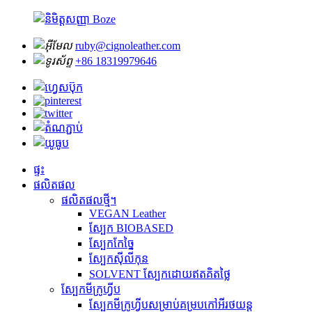
ruby@cignoleather.com
+86 18319979646
ផ្ទះ
ផលិតផល
ផលិតផលថ្មី។
VEGAN Leather
ស្បែក BIOBASED
ស្បែកកែច្នៃ
ស្បែកស៊ីលីកុន
SOLVENT ស្បែកដោយឥតគិតថ្លៃ
ស្បែកមីក្រូហ្វីប
ស្បែកមីក្រូហ្វីបសម្រាប់គម្របកៅអីរថយន្ត