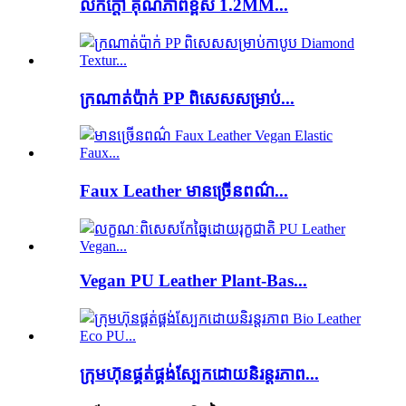
លក់ក្តៅ គុណភាពខ្ពស់ 1.2MM...
ក្រណាត់ប៉ាក់ PP ពិសេសសម្រាប់...
Faux Leather មានច្រើនពណ៌...
Vegan PU Leather Plant-Bas...
ក្រុមហ៊ុនផ្គត់ផ្គង់ស្បែកដោយនិរន្តរភាព...