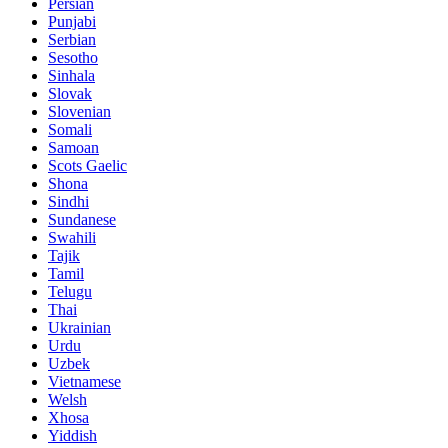
Persian
Punjabi
Serbian
Sesotho
Sinhala
Slovak
Slovenian
Somali
Samoan
Scots Gaelic
Shona
Sindhi
Sundanese
Swahili
Tajik
Tamil
Telugu
Thai
Ukrainian
Urdu
Uzbek
Vietnamese
Welsh
Xhosa
Yiddish