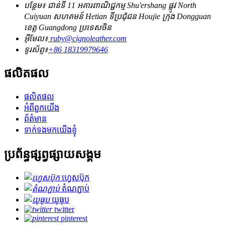
បន្ថែម៖ ជាន់ទី 11 អគារពាណិជ្ជកម្ម Shu'ershang ផ្លូវ North
Cuiyuan សហគមន៍ Hetian ទីប្រជុំជន Houjie ក្រុង Dongguan
ខេត្ត Guangdong ប្រទេសចិន
អ៊ីមែល៖
ruby@cignoleather.com
ទូរស័ព្ទ៖
+86 18319979646
ផលិតផល
ផលិតផល
អំពីពួកយើង
ព័ត៌មាន
ទាក់ទងមកយើងខ្ញុំ
ប្រព័ន្ធផ្សព្វផ្សាយសង្គម
ហ្វេសប៊ុក
តំណភ្ជាប់
យូធូប
twitter
pinterest