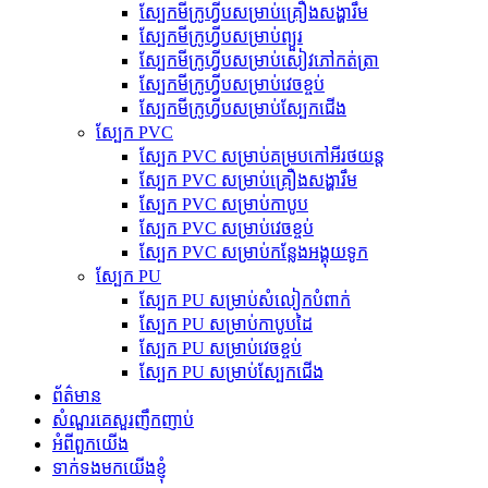
ស្បែកមីក្រូហ្វីបសម្រាប់គ្រឿងសង្ហារឹម
ស្បែកមីក្រូហ្វីបសម្រាប់ព្យួរ
ស្បែកមីក្រូហ្វីបសម្រាប់សៀវភៅកត់ត្រា
ស្បែកមីក្រូហ្វីបសម្រាប់វេចខ្ចប់
ស្បែកមីក្រូហ្វីបសម្រាប់ស្បែកជើង
ស្បែក PVC
ស្បែក PVC សម្រាប់គម្របកៅអីរថយន្ត
ស្បែក PVC សម្រាប់គ្រឿងសង្ហារឹម
ស្បែក PVC សម្រាប់កាបូប
ស្បែក PVC សម្រាប់វេចខ្ចប់
ស្បែក PVC សម្រាប់កន្លែងអង្គុយទូក
ស្បែក PU
ស្បែក PU សម្រាប់សំលៀកបំពាក់
ស្បែក PU សម្រាប់កាបូបដៃ
ស្បែក PU សម្រាប់វេចខ្ចប់
ស្បែក PU សម្រាប់ស្បែកជើង
ព័ត៌មាន
សំណួរគេសួរញឹកញាប់
អំពីពួកយើង
ទាក់ទងមកយើងខ្ញុំ