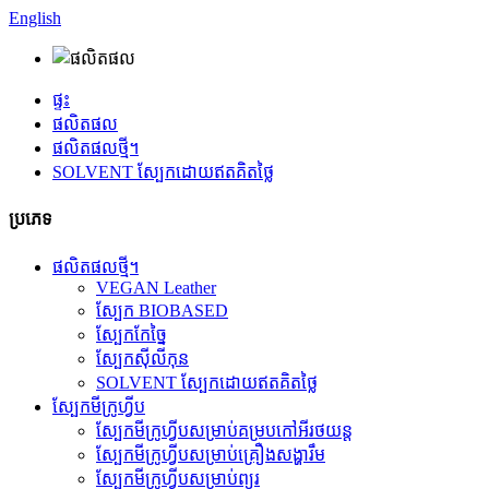
English
ផ្ទះ
ផលិតផល
ផលិតផលថ្មី។
SOLVENT ស្បែកដោយឥតគិតថ្លៃ
ប្រភេទ
ផលិតផលថ្មី។
VEGAN Leather
ស្បែក BIOBASED
ស្បែកកែច្នៃ
ស្បែកស៊ីលីកុន
SOLVENT ស្បែកដោយឥតគិតថ្លៃ
ស្បែកមីក្រូហ្វីប
ស្បែកមីក្រូហ្វីបសម្រាប់គម្របកៅអីរថយន្ត
ស្បែកមីក្រូហ្វីបសម្រាប់គ្រឿងសង្ហារឹម
ស្បែកមីក្រូហ្វីបសម្រាប់ព្យួរ