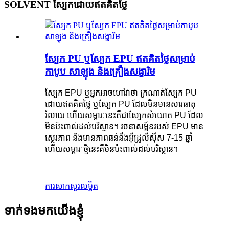
SOLVENT ស្បែកដោយឥតគិតថ្លៃ
ស្បែក PU ឬស្បែក EPU ឥតគិតថ្លៃសម្រាប់
កាបូប សាឡុង និងគ្រឿងសង្ហារិម
ស្បែក EPU ឬអ្នកអាចហៅវាថា ក្រណាត់ស្បែក PU
ដោយឥតគិតថ្លៃ ឬស្បែក PU ដែលមិនមានសារធាតុ
រំលាយ ហើយសម្ភារៈនេះគឺជាស្បែកសំយោគ PU ដែល
មិនប៉ះពាល់ដល់បរិស្ថាន។ រចនាសម្ព័នរបស់ EPU មាន
ស្ថេរភាព និងមានភាពធន់នឹងអ៊ីដ្រូលីស៊ីស 7-15 ឆ្នាំ
ហើយសម្ភារៈថ្មីនេះគឺមិនប៉ះពាល់ដល់បរិស្ថាន។
ការសាកសួរ
លម្អិត
ទាក់ទងមកយើងខ្ញុំ