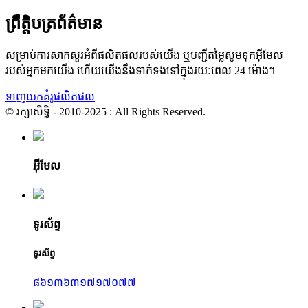
ព្រឹត្តិបត្រព័ត៌មាន
សម្រាប់ការសាកសួរអំពីផលិតផលរបស់យើង ឬបញ្ជីតម្លៃសូមទុកអ៊ីមែល
របស់អ្នកមកយើង ហើយយើងនឹងទាក់ទងទៅក្នុងរយៈពេល 24 ម៉ោង។
ទាញយកគំរូផលិតផល
© រក្សាសិទ្ធិ - 2010-2025 : All Rights Reserved.
អ៊ីមែល
ទូរស័ព្ទ
ទូរស័ព្ទ
៨៦១៣៦៣១៧១៧០៧៧