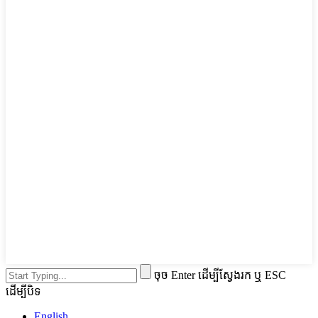
ចុច Enter ដើម្បីស្វែងរក ឬ ESC
ដើម្បីបិទ
English