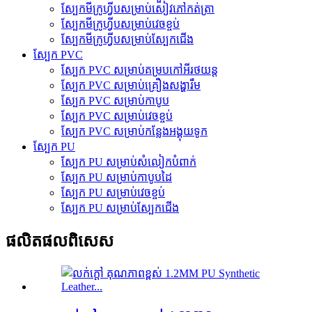
ស្បែកមីក្រូហ្វីបសម្រាប់សៀវភៅកត់ត្រា
ស្បែកមីក្រូហ្វីបសម្រាប់វេចខ្ចប់
ស្បែកមីក្រូហ្វីបសម្រាប់ស្បែកជើង
ស្បែក PVC
ស្បែក PVC សម្រាប់គម្របកៅអីរថយន្ត
ស្បែក PVC សម្រាប់គ្រឿងសង្ហារឹម
ស្បែក PVC សម្រាប់កាបូប
ស្បែក PVC សម្រាប់វេចខ្ចប់
ស្បែក PVC សម្រាប់កន្លែងអង្គុយទូក
ស្បែក PU
ស្បែក PU សម្រាប់សំលៀកបំពាក់
ស្បែក PU សម្រាប់កាបូបដៃ
ស្បែក PU សម្រាប់វេចខ្ចប់
ស្បែក PU សម្រាប់ស្បែកជើង
ផលិតផលពិសេស