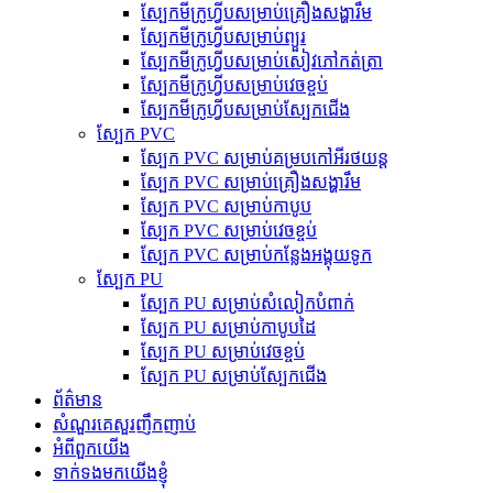
ស្បែកមីក្រូហ្វីបសម្រាប់គ្រឿងសង្ហារឹម
ស្បែកមីក្រូហ្វីបសម្រាប់ព្យួរ
ស្បែកមីក្រូហ្វីបសម្រាប់សៀវភៅកត់ត្រា
ស្បែកមីក្រូហ្វីបសម្រាប់វេចខ្ចប់
ស្បែកមីក្រូហ្វីបសម្រាប់ស្បែកជើង
ស្បែក PVC
ស្បែក PVC សម្រាប់គម្របកៅអីរថយន្ត
ស្បែក PVC សម្រាប់គ្រឿងសង្ហារឹម
ស្បែក PVC សម្រាប់កាបូប
ស្បែក PVC សម្រាប់វេចខ្ចប់
ស្បែក PVC សម្រាប់កន្លែងអង្គុយទូក
ស្បែក PU
ស្បែក PU សម្រាប់សំលៀកបំពាក់
ស្បែក PU សម្រាប់កាបូបដៃ
ស្បែក PU សម្រាប់វេចខ្ចប់
ស្បែក PU សម្រាប់ស្បែកជើង
ព័ត៌មាន
សំណួរគេសួរញឹកញាប់
អំពីពួកយើង
ទាក់ទងមកយើងខ្ញុំ