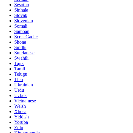
Sesotho
Sinhala
Slovak
Slovenian
Somali
Samoan
Scots Gaelic
Shona
Sindhi
Sundanese
Swahili
Tajik
Tamil
Telugu
Thai
Ukrainian
Urdu
Uzbek
Vietnamese
Welsh
Xhosa
Yiddish
Yoruba
Zulu
Kinyarwanda