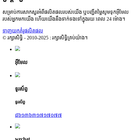
សម្រាប់ការសាកសួរអំពីផលិតផលរបស់យើង ឬបញ្ជីតម្លៃសូមទុកអ៊ីមែល
របស់អ្នកមកយើង ហើយយើងនឹងទាក់ទងទៅក្នុងរយៈពេល 24 ម៉ោង។
ទាញយកគំរូផលិតផល
© រក្សាសិទ្ធិ - 2010-2025 : រក្សាសិទ្ធិគ្រប់យ៉ាង។
អ៊ីមែល
ទូរស័ព្ទ
ទូរស័ព្ទ
៨៦១៣៦៣១៧១៧០៧៧
wechat