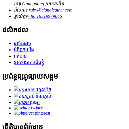
ខេត្ត Guangdong ប្រទេសចិន
អ៊ីមែល៖
ruby@cignoleather.com
ទូរស័ព្ទ៖
+86 18319979646
ផលិតផល
ផលិតផល
អំពីពួកយើង
ព័ត៌មាន
ទាក់ទងមកយើងខ្ញុំ
ប្រព័ន្ធផ្សព្វផ្សាយសង្គម
ហ្វេសប៊ុក
តំណភ្ជាប់
យូធូប
twitter
pinterest
ព្រឹត្តិបត្រព័ត៌មាន