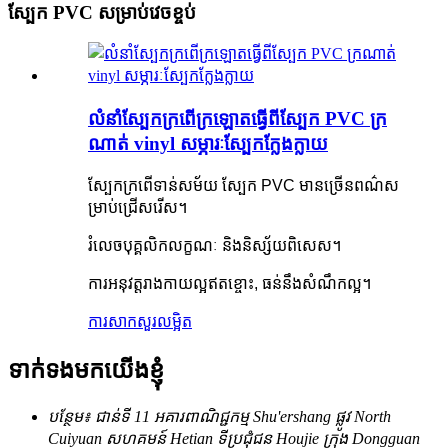
ស្បែក PVC សម្រាប់វេចខ្ចប់
លំនាំស្បែកក្រពើក្រឡោតធ្វើពីស្បែក PVC ក្រ
ណាត់ vinyl សម្ភារៈស្បែកក្លែងក្លាយ
ស្បែកក្រពើទាន់សម័យ ស្បែក PVC មានច្រើនពណ៌ស
ម្រាប់ជ្រើសរើស។
រំលេចបុគ្គលិកលក្ខណៈ និងនិស្ស័យពិសេស។
ការអនុវត្តរាងកាយល្អឥតខ្ចោះ, ធន់នឹងសំណឹកល្អ។
ការសាកសួរ
លម្អិត
ទាក់ទងមកយើងខ្ញុំ
បន្ថែម៖ ជាន់ទី 11 អគារពាណិជ្ជកម្ម Shu'ershang ផ្លូវ North
Cuiyuan សហគមន៍ Hetian ទីប្រជុំជន Houjie ក្រុង Dongguan