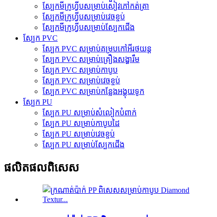
ស្បែកមីក្រូហ្វីបសម្រាប់សៀវភៅកត់ត្រា
ស្បែកមីក្រូហ្វីបសម្រាប់វេចខ្ចប់
ស្បែកមីក្រូហ្វីបសម្រាប់ស្បែកជើង
ស្បែក PVC
ស្បែក PVC សម្រាប់គម្របកៅអីរថយន្ត
ស្បែក PVC សម្រាប់គ្រឿងសង្ហារឹម
ស្បែក PVC សម្រាប់កាបូប
ស្បែក PVC សម្រាប់វេចខ្ចប់
ស្បែក PVC សម្រាប់កន្លែងអង្គុយទូក
ស្បែក PU
ស្បែក PU សម្រាប់សំលៀកបំពាក់
ស្បែក PU សម្រាប់កាបូបដៃ
ស្បែក PU សម្រាប់វេចខ្ចប់
ស្បែក PU សម្រាប់ស្បែកជើង
ផលិតផលពិសេស