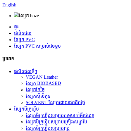
English
ផ្ទះ
ផលិតផល
ស្បែក PVC
ស្បែក PVC សម្រាប់វេចខ្ចប់
ប្រភេទ
ផលិតផលថ្មី។
VEGAN Leather
ស្បែក BIOBASED
ស្បែកកែច្នៃ
ស្បែកស៊ីលីកុន
SOLVENT ស្បែកដោយឥតគិតថ្លៃ
ស្បែកមីក្រូហ្វីប
ស្បែកមីក្រូហ្វីបសម្រាប់គម្របកៅអីរថយន្ត
ស្បែកមីក្រូហ្វីបសម្រាប់គ្រឿងសង្ហារឹម
ស្បែកមីក្រូហ្វីបសម្រាប់ព្យួរ