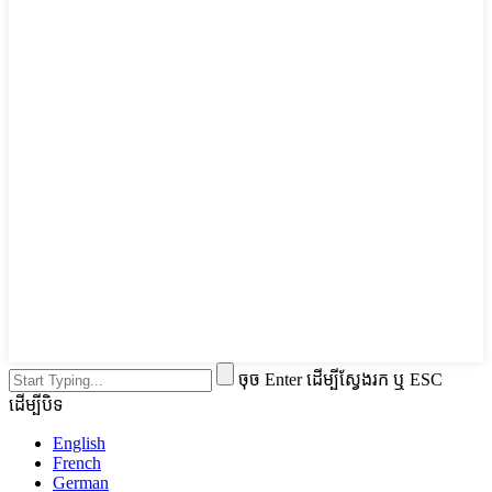
ចុច Enter ដើម្បីស្វែងរក ឬ ESC
ដើម្បីបិទ
English
French
German