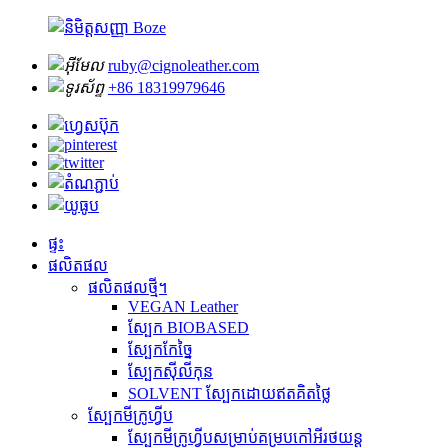
ruby@cignoleather.com
+86 18319979646
ផ្ទះ
ផលិតផល
ផលិតផលថ្មី។
VEGAN Leather
ស្បែក BIOBASED
ស្បែកកែច្នៃ
ស្បែកស៊ីលីកុន
SOLVENT ស្បែកដោយឥតគិតថ្លៃ
ស្បែកមីក្រូហ្វីប
ស្បែកមីក្រូហ្វីបសម្រាប់គម្របកៅអីរថយន្ត