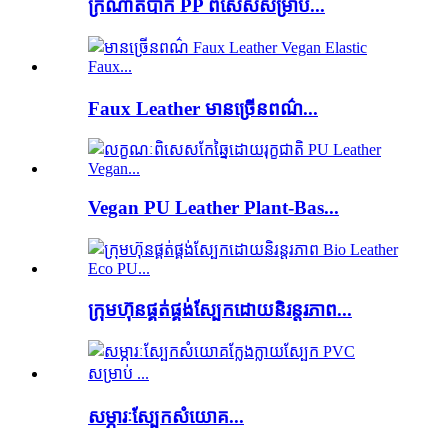
ក្រណាត់ប៉ាក់ PP ពិសេសសម្រាប់...
Faux Leather មានច្រើនពណ៌...
Vegan PU Leather Plant-Bas...
ក្រុមហ៊ុនផ្គត់ផ្គង់ស្បែកដោយនិរន្តរភាព...
សម្ភារៈស្បែកសំយោគ...