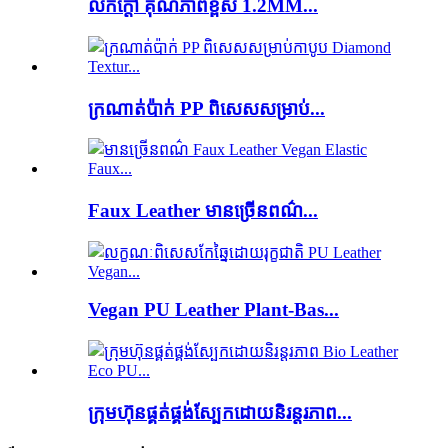
លក់ក្តៅ គុណភាពខ្ពស់ 1.2MM...
ក្រណាត់ប៉ាក់ PP ពិសេសសម្រាប់...
Faux Leather មានច្រើនពណ៌...
Vegan PU Leather Plant-Bas...
ក្រុមហ៊ុនផ្គត់ផ្គង់ស្បែកដោយនិរន្តរភាព...