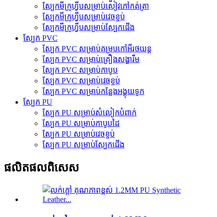
ស្បែកមីក្រូហ្វីបសម្រាប់សៀវភៅកត់ត្រា
ស្បែកមីក្រូហ្វីបសម្រាប់វេចខ្ចប់
ស្បែកមីក្រូហ្វីបសម្រាប់ស្បែកជើង
ស្បែក PVC
ស្បែក PVC សម្រាប់គម្របកៅអីរថយន្ត
ស្បែក PVC សម្រាប់គ្រឿងសង្ហារឹម
ស្បែក PVC សម្រាប់កាបូប
ស្បែក PVC សម្រាប់វេចខ្ចប់
ស្បែក PVC សម្រាប់កន្លែងអង្គុយទូក
ស្បែក PU
ស្បែក PU សម្រាប់សំលៀកបំពាក់
ស្បែក PU សម្រាប់កាបូបដៃ
ស្បែក PU សម្រាប់វេចខ្ចប់
ស្បែក PU សម្រាប់ស្បែកជើង
ផលិតផលពិសេស