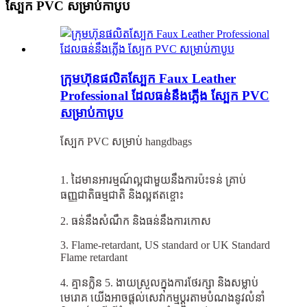
ស្បែក PVC សម្រាប់កាបូប
ក្រុមហ៊ុនផលិតស្បែក Faux Leather
Professional ដែលធន់នឹងភ្លើង ស្បែក PVC
សម្រាប់កាបូប
ស្បែក PVC សម្រាប់ hangdbags
1. ដៃមានអារម្មណ៍ល្អជាមួយនឹងការប៉ះទន់ គ្រាប់
ធញ្ញជាតិធម្មជាតិ និងល្អឥតខ្ចោះ
2. ធន់នឹងសំណឹក និងធន់នឹងការកោស
3. Flame-retardant, US standard or UK Standard
Flame retardant
4. គ្មានក្លិន 5. ងាយស្រួលក្នុងការថែរក្សា និងសម្លាប់
មេរោគ យើងអាចផ្តល់សេវាកម្មប្ដូរតាមបំណងនូវលំនាំ