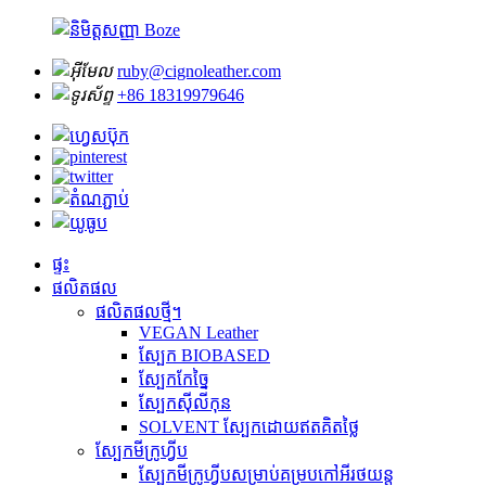
ruby@cignoleather.com
+86 18319979646
ផ្ទះ
ផលិតផល
ផលិតផលថ្មី។
VEGAN Leather
ស្បែក BIOBASED
ស្បែកកែច្នៃ
ស្បែកស៊ីលីកុន
SOLVENT ស្បែកដោយឥតគិតថ្លៃ
ស្បែកមីក្រូហ្វីប
ស្បែកមីក្រូហ្វីបសម្រាប់គម្របកៅអីរថយន្ត