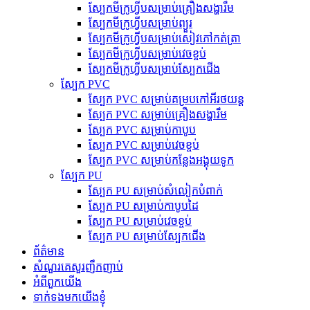
ស្បែកមីក្រូហ្វីបសម្រាប់គ្រឿងសង្ហារឹម
ស្បែកមីក្រូហ្វីបសម្រាប់ព្យួរ
ស្បែកមីក្រូហ្វីបសម្រាប់សៀវភៅកត់ត្រា
ស្បែកមីក្រូហ្វីបសម្រាប់វេចខ្ចប់
ស្បែកមីក្រូហ្វីបសម្រាប់ស្បែកជើង
ស្បែក PVC
ស្បែក PVC សម្រាប់គម្របកៅអីរថយន្ត
ស្បែក PVC សម្រាប់គ្រឿងសង្ហារឹម
ស្បែក PVC សម្រាប់កាបូប
ស្បែក PVC សម្រាប់វេចខ្ចប់
ស្បែក PVC សម្រាប់កន្លែងអង្គុយទូក
ស្បែក PU
ស្បែក PU សម្រាប់សំលៀកបំពាក់
ស្បែក PU សម្រាប់កាបូបដៃ
ស្បែក PU សម្រាប់វេចខ្ចប់
ស្បែក PU សម្រាប់ស្បែកជើង
ព័ត៌មាន
សំណួរគេសួរញឹកញាប់
អំពីពួកយើង
ទាក់ទងមកយើងខ្ញុំ