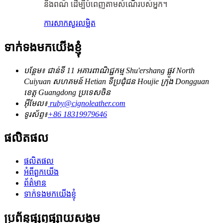
និងពណ៌ ដើម្បីបំពេញតាមសំណើរបស់អ្នក។
ការសាកសួរ
លម្អិត
ទាក់ទងមកយើងខ្ញុំ
បន្ថែម៖ ជាន់ទី 11 អគារពាណិជ្ជកម្ម Shu'ershang ផ្លូវ North
Cuiyuan សហគមន៍ Hetian ទីប្រជុំជន Houjie ក្រុង Dongguan
ខេត្ត Guangdong ប្រទេសចិន
អ៊ីមែល៖
ruby@cignoleather.com
ទូរស័ព្ទ៖
+86 18319979646
ផលិតផល
ផលិតផល
អំពីពួកយើង
ព័ត៌មាន
ទាក់ទងមកយើងខ្ញុំ
ប្រព័ន្ធផ្សព្វផ្សាយសង្គម