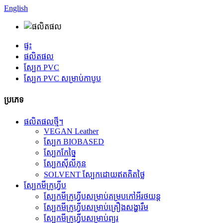
English
ផ្ទះ
ផលិតផល
ស្បែក PVC
ស្បែក PVC សម្រាប់កាបូប
ប្រភេទ
ផលិតផលថ្មី។
VEGAN Leather
ស្បែក BIOBASED
ស្បែកកែច្នៃ
ស្បែកស៊ីលីកុន
SOLVENT ស្បែកដោយឥតគិតថ្លៃ
ស្បែកមីក្រូហ្វីប
ស្បែកមីក្រូហ្វីបសម្រាប់គម្របកៅអីរថយន្ត
ស្បែកមីក្រូហ្វីបសម្រាប់គ្រឿងសង្ហារឹម
ស្បែកមីក្រូហ្វីបសម្រាប់ព្យួរ