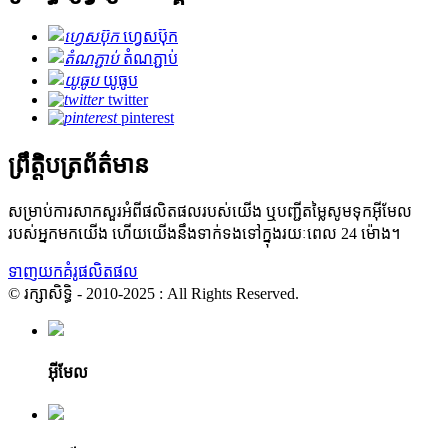
ហ្វេសប៊ុក
តំណភ្ជាប់
យូធូប
twitter
pinterest
ព្រឹត្តិបត្រព័ត៌មាន
សម្រាប់ការសាកសួរអំពីផលិតផលរបស់យើង ឬបញ្ជីតម្លៃសូមទុកអ៊ីមែល
របស់អ្នកមកយើង ហើយយើងនឹងទាក់ទងទៅក្នុងរយៈពេល 24 ម៉ោង។
ទាញយកគំរូផលិតផល
© រក្សាសិទ្ធិ - 2010-2025 : All Rights Reserved.
អ៊ីមែល