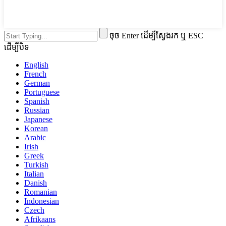
ចុច Enter ដើម្បីស្វែងរក ឬ ESC
ដើម្បីបិទ
English
French
German
Portuguese
Spanish
Russian
Japanese
Korean
Arabic
Irish
Greek
Turkish
Italian
Danish
Romanian
Indonesian
Czech
Afrikaans