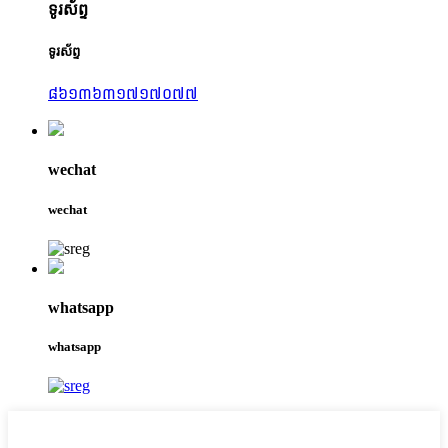
ទូរស័ព្ទ
ទូរស័ព្ទ
៨៦១៣៦៣១៧១៧០៧៧
wechat
wechat
whatsapp
whatsapp