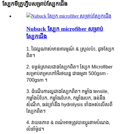
ស្បែកមីក្រូហ្វីបសម្រាប់ស្បែកជើង
Nubuck ស្បែក microfiber សម្រាប់
ស្បែកជើង
1. ដៃល្អណាស់មានអារម្មណ៍ & ស្រួលប៉ះ, ដូចស្បែក
ពិត។
2. ទម្ងន់ស្រាលជាងស្បែកពិត។ ស្បែក Microfiber
សម្រាប់គម្របកៅអីរថយន្ត ជាធម្មតា 500gsm -
700gsm ។
3. ដំណើរការល្អជាងស្បែកពិត។ កម្លាំង tensile,
កម្លាំងបំបែក, កម្លាំងរហែក, កម្លាំងរបក, ធន់នឹង
សំណឹក, ធន់ទ្រាំនឹង hydrolysis ទាំងអស់លើសពី
ស្បែកពិត។
4. វាយនភាព & ពណ៌អាចត្រូវបានប្ដូរតាមបំណង,
លំនាំម៉ូដ។