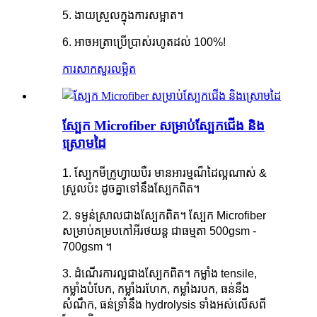
5. ងាយស្រួលក្នុងការសម្អាត។
6. អាចអត្រាប្រើប្រាស់រហូតដល់ 100%!
ការសាកសួរ
លម្អិត
ស្បែក Microfiber សម្រាប់ស្បែកជើង និង
ស្រោមដៃ
1. ស្បែកមីក្រូហ្វាយបឺរ មានអារម្មណ៏ដៃល្អណាស់ &
ស្រួលប៉ះ ដូចគ្នាទៅនឹងស្បែកពិត។
2. ទម្ងន់ស្រាលជាងស្បែកពិត។ ស្បែក Microfiber
សម្រាប់គម្របកៅអីរថយន្ត ជាធម្មតា 500gsm -
700gsm ។
3. ដំណើរការល្អជាងស្បែកពិត។ កម្លាំង tensile,
កម្លាំងបំបែក, កម្លាំងរហែក, កម្លាំងរបក, ធន់នឹង
សំណឹក, ធន់ទ្រាំនឹង hydrolysis ទាំងអស់លើសពី