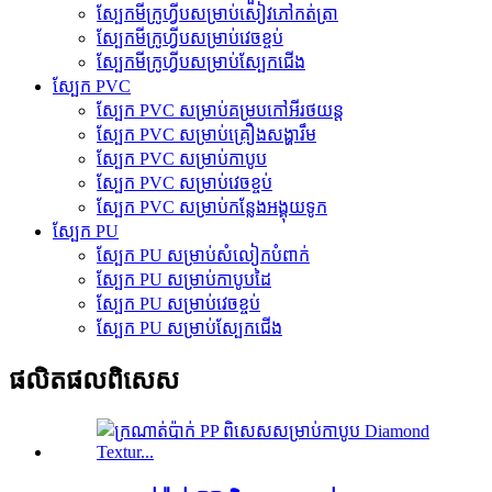
ស្បែកមីក្រូហ្វីបសម្រាប់សៀវភៅកត់ត្រា
ស្បែកមីក្រូហ្វីបសម្រាប់វេចខ្ចប់
ស្បែកមីក្រូហ្វីបសម្រាប់ស្បែកជើង
ស្បែក PVC
ស្បែក PVC សម្រាប់គម្របកៅអីរថយន្ត
ស្បែក PVC សម្រាប់គ្រឿងសង្ហារឹម
ស្បែក PVC សម្រាប់កាបូប
ស្បែក PVC សម្រាប់វេចខ្ចប់
ស្បែក PVC សម្រាប់កន្លែងអង្គុយទូក
ស្បែក PU
ស្បែក PU សម្រាប់សំលៀកបំពាក់
ស្បែក PU សម្រាប់កាបូបដៃ
ស្បែក PU សម្រាប់វេចខ្ចប់
ស្បែក PU សម្រាប់ស្បែកជើង
ផលិតផលពិសេស