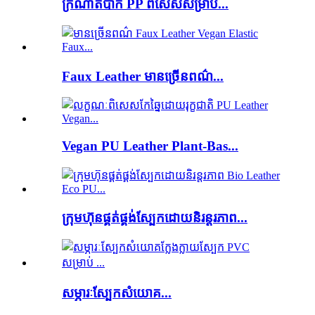
ក្រណាត់ប៉ាក់ PP ពិសេសសម្រាប់...
Faux Leather មានច្រើនពណ៌...
Vegan PU Leather Plant-Bas...
ក្រុមហ៊ុនផ្គត់ផ្គង់ស្បែកដោយនិរន្តរភាព...
សម្ភារៈស្បែកសំយោគ...