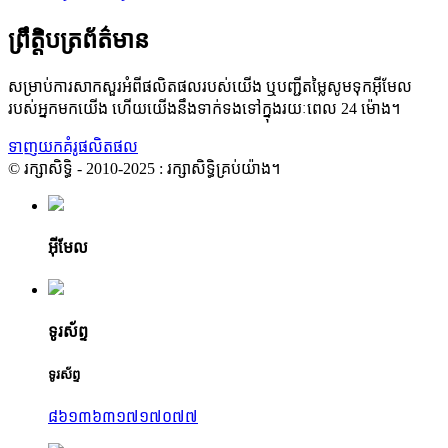
ព្រឹត្តិបត្រព័ត៌មាន
សម្រាប់ការសាកសួរអំពីផលិតផលរបស់យើង ឬបញ្ជីតម្លៃសូមទុកអ៊ីមែល
របស់អ្នកមកយើង ហើយយើងនឹងទាក់ទងទៅក្នុងរយៈពេល 24 ម៉ោង។
ទាញយកគំរូផលិតផល
© រក្សាសិទ្ធិ - 2010-2025 : រក្សាសិទ្ធិគ្រប់យ៉ាង។
អ៊ីមែល
ទូរស័ព្ទ
ទូរស័ព្ទ
៨៦១៣៦៣១៧១៧០៧៧