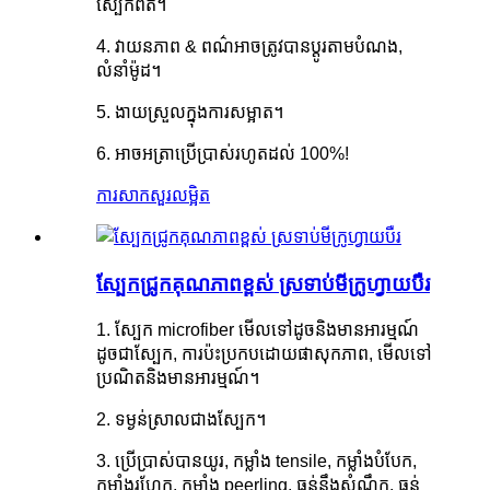
ស្បែកពិត។
4. វាយនភាព & ពណ៌អាចត្រូវបានប្ដូរតាមបំណង,
លំនាំម៉ូដ។
5. ងាយស្រួលក្នុងការសម្អាត។
6. អាចអត្រាប្រើប្រាស់រហូតដល់ 100%!
ការសាកសួរ
លម្អិត
ស្បែកជ្រូកគុណភាពខ្ពស់ ស្រទាប់មីក្រូហ្វាយបឺរ
1. ស្បែក microfiber មើលទៅដូចនិងមានអារម្មណ៍
ដូចជាស្បែក, ការប៉ះប្រកបដោយផាសុកភាព, មើលទៅ
ប្រណិតនិងមានអារម្មណ៍។
2. ទម្ងន់ស្រាលជាងស្បែក។
3. ប្រើប្រាស់បានយូរ, កម្លាំង tensile, កម្លាំងបំបែក,
កម្លាំងរហែក, កម្លាំង peerling, ធន់នឹងសំណឹក, ធន់