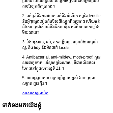
ប្រាកដ ហើយឥទ្ធិពលលើផ្ទៃអាចត្រូវបានសម្រេចស្រប
តាមស្បែកពិតប្រាកដ។
2. ធន់ទ្រាំនឹងការរហែក ធន់នឹងសំណឹក កម្លាំង tensile
និងអ្វីៗផ្សេងទៀតគឺលើសពីស្បែកពិតប្រាកដ ហើយធន់
នឹងភាពត្រជាក់ ធន់នឹងទឹកអាស៊ីត ធន់នឹងអាល់កាឡាំង
មិនរលាយ។
3. ទំងន់ស្រាល, ទន់, ដកដង្ហើមល្អ, រលូននិងអារម្មណ៍
ល្អ, និង tidy និងមិនពាក់ facets;
4. Antibacterial, anti-mildew, moth-proof, គ្មាន
សារធាតុះថាក់, បរិស្ថានខ្លាំងណាស់, គឺជាផលិតផល
បៃតងនៅក្នុងសតវត្សទី 21 ។
5. ងាយស្រួលកាត់ អត្រាប្រើប្រាស់ខ្ពស់ ងាយស្រួល
សម្អាត គ្មានក្លិន។
ការសាកសួរ
លម្អិត
ទាក់ទងមកយើងខ្ញុំ