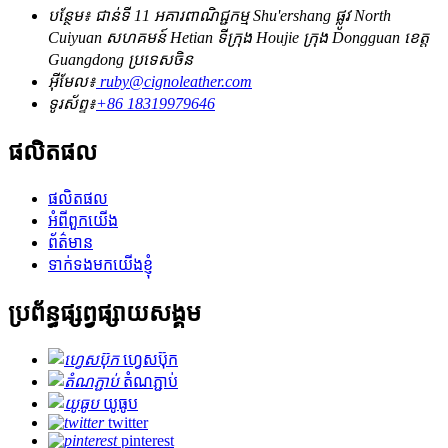
បន្ថែម៖ ជាន់ទី 11 អគារពាណិជ្ជកម្ម Shu'ershang ផ្លូវ North
Cuiyuan សហគមន៍ Hetian ទីក្រុង Houjie ក្រុង Dongguan ខេត្ត
Guangdong ប្រទេសចិន
អ៊ីមែល៖
ruby@cignoleather.com
ទូរស័ព្ទ៖
+86 18319979646
ផលិតផល
ផលិតផល
អំពីពួកយើង
ព័ត៌មាន
ទាក់ទងមកយើងខ្ញុំ
ប្រព័ន្ធផ្សព្វផ្សាយសង្គម
ហ្វេសប៊ុក
តំណភ្ជាប់
យូធូប
twitter
pinterest