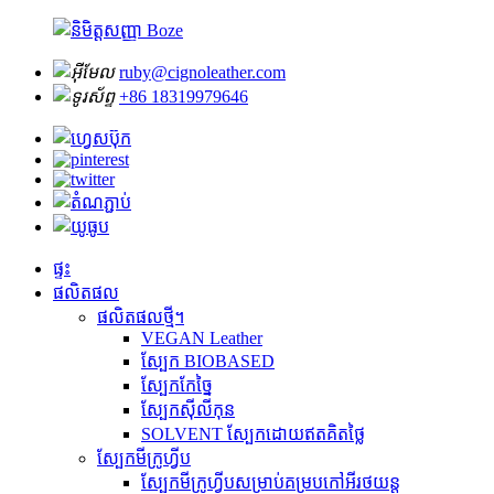
ruby@cignoleather.com
+86 18319979646
ផ្ទះ
ផលិតផល
ផលិតផលថ្មី។
VEGAN Leather
ស្បែក BIOBASED
ស្បែកកែច្នៃ
ស្បែកស៊ីលីកុន
SOLVENT ស្បែកដោយឥតគិតថ្លៃ
ស្បែកមីក្រូហ្វីប
ស្បែកមីក្រូហ្វីបសម្រាប់គម្របកៅអីរថយន្ត