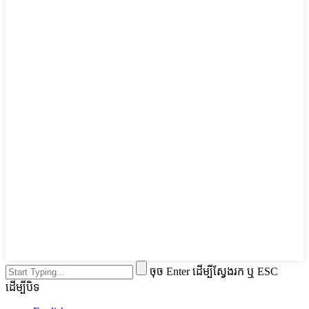
ចុច Enter ដើម្បីស្វែងរក ឬ ESC
ដើម្បីបិទ