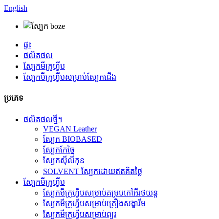
English
ផ្ទះ
ផលិតផល
ស្បែកមីក្រូហ្វីប
ស្បែកមីក្រូហ្វីបសម្រាប់ស្បែកជើង
ប្រភេទ
ផលិតផលថ្មី។
VEGAN Leather
ស្បែក BIOBASED
ស្បែកកែច្នៃ
ស្បែកស៊ីលីកុន
SOLVENT ស្បែកដោយឥតគិតថ្លៃ
ស្បែកមីក្រូហ្វីប
ស្បែកមីក្រូហ្វីបសម្រាប់គម្របកៅអីរថយន្ត
ស្បែកមីក្រូហ្វីបសម្រាប់គ្រឿងសង្ហារឹម
ស្បែកមីក្រូហ្វីបសម្រាប់ព្យួរ