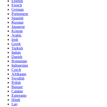
English
French
German
Portuguese
Spanish
Russian
Japanese
Korean
Arabic
Irish
Greek
Turkish
Italian
Danish
Romanian
Indonesian
Czech
Afrikaans
Swedish
Polish
Basque
Catalan
Esperanto
Hindi
Lao