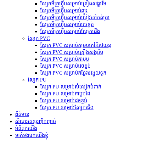
ស្បែកមីក្រូហ្វីបសម្រាប់គ្រឿងសង្ហារឹម
ស្បែកមីក្រូហ្វីបសម្រាប់ព្យួរ
ស្បែកមីក្រូហ្វីបសម្រាប់សៀវភៅកត់ត្រា
ស្បែកមីក្រូហ្វីបសម្រាប់វេចខ្ចប់
ស្បែកមីក្រូហ្វីបសម្រាប់ស្បែកជើង
ស្បែក PVC
ស្បែក PVC សម្រាប់គម្របកៅអីរថយន្ត
ស្បែក PVC សម្រាប់គ្រឿងសង្ហារឹម
ស្បែក PVC សម្រាប់កាបូប
ស្បែក PVC សម្រាប់វេចខ្ចប់
ស្បែក PVC សម្រាប់កន្លែងអង្គុយទូក
ស្បែក PU
ស្បែក PU សម្រាប់សំលៀកបំពាក់
ស្បែក PU សម្រាប់កាបូបដៃ
ស្បែក PU សម្រាប់វេចខ្ចប់
ស្បែក PU សម្រាប់ស្បែកជើង
ព័ត៌មាន
សំណួរគេសួរញឹកញាប់
អំពីពួកយើង
ទាក់ទងមកយើងខ្ញុំ