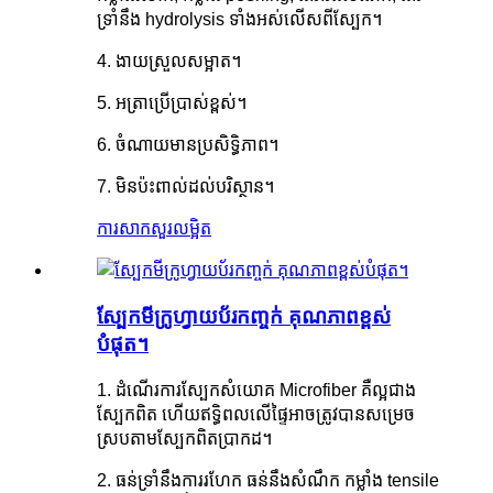
ទ្រាំនឹង hydrolysis ទាំងអស់លើសពីស្បែក។
4. ងាយស្រួលសម្អាត។
5. អត្រាប្រើប្រាស់ខ្ពស់។
6. ចំណាយមានប្រសិទ្ធិភាព។
7. មិនប៉ះពាល់ដល់បរិស្ថាន។
ការសាកសួរ
លម្អិត
ស្បែកមីក្រូហ្វាយប័រកញ្ចក់ គុណភាពខ្ពស់
បំផុត។
1. ដំណើរការស្បែកសំយោគ Microfiber គឺល្អជាង
ស្បែកពិត ហើយឥទ្ធិពលលើផ្ទៃអាចត្រូវបានសម្រេច
ស្របតាមស្បែកពិតប្រាកដ។
2. ធន់ទ្រាំនឹងការរហែក ធន់នឹងសំណឹក កម្លាំង tensile