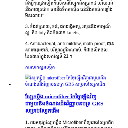
និងអ្វីៗផ្សេងទៀតគឺលើសពីស្បែកពិតប្រាកដ ហើយធន់
នឹងភាពត្រជាក់ ធន់នឹងទឹកអាស៊ីត ធន់នឹងអាល់កាឡាំង
មិនរលាយ។
3. ទំងន់ស្រាល, ទន់, ដកដង្ហើមល្អ, រលូននិងអារម្មណ៍
ល្អ, និង tidy និងមិនពាក់ facets;
4. Antibacterial, anti-mildew, moth-proof, គ្មាន
សារធាតុះថាក់, បរិស្ថានខ្លាំងណាស់, គឺជាផលិតផល
បៃតងនៅក្នុងសតវត្សទី 21 ។
ការសាកសួរ
លម្អិត
ស្បែកប្តឹង microfiber កែច្នៃឡើងវិញ
ជាមួយនឹងចំណងជើងវិញ្ញាបនបត្រ GRS
សម្រាប់ស្បែកជើង
1. ការអនុវត្តស្បែកប្តឹង Microfiber គឺល្អជាងស្បែកពិត