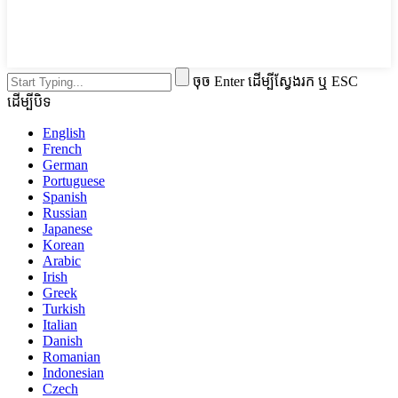
ចុច Enter ដើម្បីស្វែងរក ឬ ESC
ដើម្បីបិទ
English
French
German
Portuguese
Spanish
Russian
Japanese
Korean
Arabic
Irish
Greek
Turkish
Italian
Danish
Romanian
Indonesian
Czech