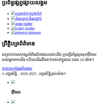
ប្រព័ន្ធផ្សព្វផ្សាយសង្គម
ហ្វេសប៊ុក
តំណភ្ជាប់
យូធូប
twitter
pinterest
ព្រឹត្តិបត្រព័ត៌មាន
សម្រាប់ការសាកសួរអំពីផលិតផលរបស់យើង ឬបញ្ជីតម្លៃសូមទុកអ៊ីមែល
របស់អ្នកមកយើង ហើយយើងនឹងទាក់ទងទៅក្នុងរយៈពេល 24 ម៉ោង។
ទាញយកគំរូផលិតផល
© រក្សាសិទ្ធិ - 2010-2025 : រក្សាសិទ្ធិគ្រប់យ៉ាង។
អ៊ីមែល