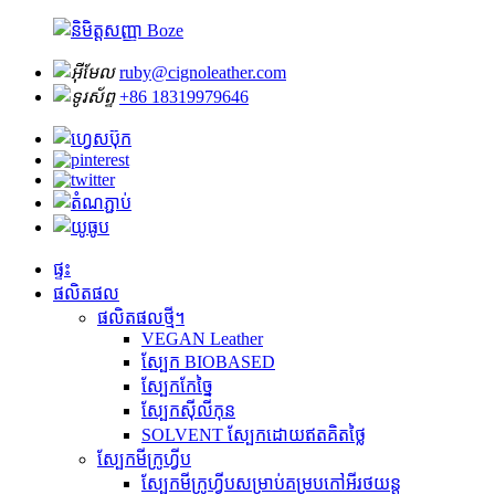
ruby@cignoleather.com
+86 18319979646
ផ្ទះ
ផលិតផល
ផលិតផលថ្មី។
VEGAN Leather
ស្បែក BIOBASED
ស្បែកកែច្នៃ
ស្បែកស៊ីលីកុន
SOLVENT ស្បែកដោយឥតគិតថ្លៃ
ស្បែកមីក្រូហ្វីប
ស្បែកមីក្រូហ្វីបសម្រាប់គម្របកៅអីរថយន្ត