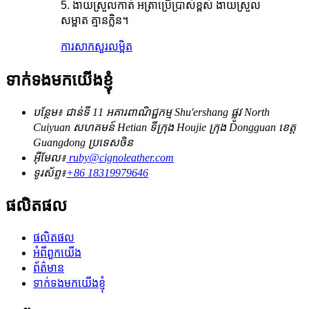
5. ងាយស្រួលកាត់ អត្រាប្រើប្រាស់ខ្ពស់ ងាយស្រួល
សម្អាត គ្មានក្លិន។
ការសាកសួរ
លម្អិត
ទាក់ទងមកយើងខ្ញុំ
បន្ថែម៖ ជាន់ទី 11 អគារពាណិជ្ជកម្ម Shu'ershang ផ្លូវ North
Cuiyuan សហគមន៍ Hetian ទីក្រុង Houjie ក្រុង Dongguan ខេត្ត
Guangdong ប្រទេសចិន
អ៊ីមែល៖
ruby@cignoleather.com
ទូរស័ព្ទ៖
+86 18319979646
ផលិតផល
ផលិតផល
អំពីពួកយើង
ព័ត៌មាន
ទាក់ទងមកយើងខ្ញុំ