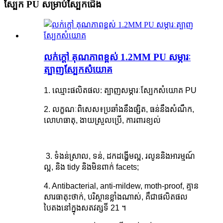
ស្បែក PU សម្រាប់ស្បែកជើង
លក់ក្តៅ គុណភាពខ្ពស់ 1.2MM PU សម្ភារៈ
ត្បាញស្បែកសំយោគ
1. ឈ្មោះផលិតផល: ត្បាញសម្ភារៈស្បែកសំយោគ PU
2. លក្ខណៈពិសេស៖
ប្រឆាំងនឹងផ្សិត, ធន់នឹងសំណឹក,
លោហធាតុ, ងាយស្រួលប្រើ, ការពារខ្យល់
3. ទំងន់ស្រាល, ទន់, ដកដង្ហើមល្អ, រលូននិងអារម្មណ៍
ល្អ, និង tidy និងមិនពាក់ facets;
4. Antibacterial, anti-mildew, moth-proof, គ្មាន
សារធាតុះថាក់, បរិស្ថានខ្លាំងណាស់, គឺជាផលិតផល
បៃតងនៅក្នុងសតវត្សទី 21 ។