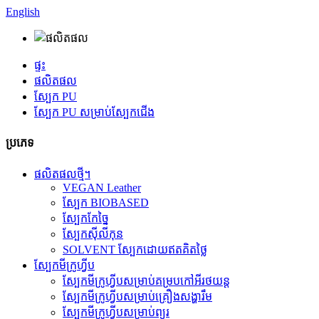
English
ផ្ទះ
ផលិតផល
ស្បែក PU
ស្បែក PU សម្រាប់ស្បែកជើង
ប្រភេទ
ផលិតផលថ្មី។
VEGAN Leather
ស្បែក BIOBASED
ស្បែកកែច្នៃ
ស្បែកស៊ីលីកុន
SOLVENT ស្បែកដោយឥតគិតថ្លៃ
ស្បែកមីក្រូហ្វីប
ស្បែកមីក្រូហ្វីបសម្រាប់គម្របកៅអីរថយន្ត
ស្បែកមីក្រូហ្វីបសម្រាប់គ្រឿងសង្ហារឹម
ស្បែកមីក្រូហ្វីបសម្រាប់ព្យួរ