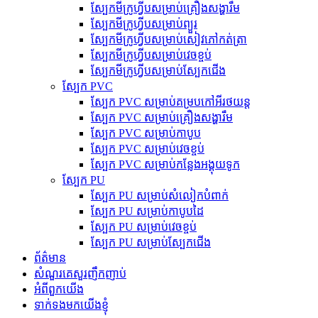
ស្បែកមីក្រូហ្វីបសម្រាប់គ្រឿងសង្ហារឹម
ស្បែកមីក្រូហ្វីបសម្រាប់ព្យួរ
ស្បែកមីក្រូហ្វីបសម្រាប់សៀវភៅកត់ត្រា
ស្បែកមីក្រូហ្វីបសម្រាប់វេចខ្ចប់
ស្បែកមីក្រូហ្វីបសម្រាប់ស្បែកជើង
ស្បែក PVC
ស្បែក PVC សម្រាប់គម្របកៅអីរថយន្ត
ស្បែក PVC សម្រាប់គ្រឿងសង្ហារឹម
ស្បែក PVC សម្រាប់កាបូប
ស្បែក PVC សម្រាប់វេចខ្ចប់
ស្បែក PVC សម្រាប់កន្លែងអង្គុយទូក
ស្បែក PU
ស្បែក PU សម្រាប់សំលៀកបំពាក់
ស្បែក PU សម្រាប់កាបូបដៃ
ស្បែក PU សម្រាប់វេចខ្ចប់
ស្បែក PU សម្រាប់ស្បែកជើង
ព័ត៌មាន
សំណួរគេសួរញឹកញាប់
អំពីពួកយើង
ទាក់ទងមកយើងខ្ញុំ