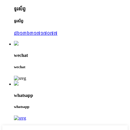
ទូរស័ព្ទ
ទូរស័ព្ទ
៨៦១៣៦៣១៧១៧០៧៧
wechat
wechat
whatsapp
whatsapp