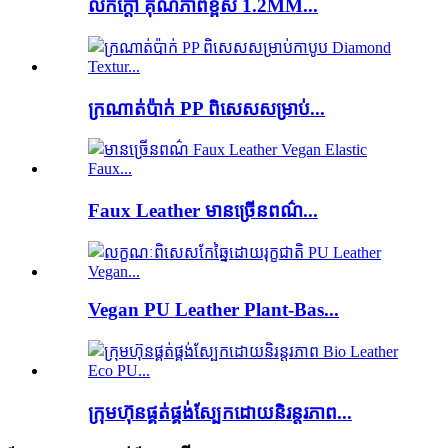
លក់ក្តៅ គុណភាពខ្ពស់ 1.2MM...
ក្រណាត់ប៉ាក់ PP ពិសេសសម្រាប់...
Faux Leather មានច្រើនពណ៌...
Vegan PU Leather Plant-Bas...
ក្រុមហ៊ុនផ្គត់ផ្គង់ស្បែកដោយនិរន្តរភាព...