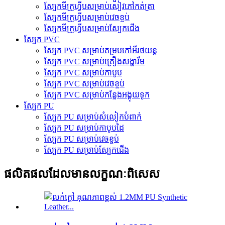
ស្បែកមីក្រូហ្វីបសម្រាប់សៀវភៅកត់ត្រា
ស្បែកមីក្រូហ្វីបសម្រាប់វេចខ្ចប់
ស្បែកមីក្រូហ្វីបសម្រាប់ស្បែកជើង
ស្បែក PVC
ស្បែក PVC សម្រាប់គម្របកៅអីរថយន្ត
ស្បែក PVC សម្រាប់គ្រឿងសង្ហារឹម
ស្បែក PVC សម្រាប់កាបូប
ស្បែក PVC សម្រាប់វេចខ្ចប់
ស្បែក PVC សម្រាប់កន្លែងអង្គុយទូក
ស្បែក PU
ស្បែក PU សម្រាប់សំលៀកបំពាក់
ស្បែក PU សម្រាប់កាបូបដៃ
ស្បែក PU សម្រាប់វេចខ្ចប់
ស្បែក PU សម្រាប់ស្បែកជើង
ផលិតផលដែលមានលក្ខណៈពិសេស