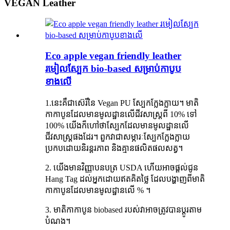
VEGAN Leather
Eco apple vegan friendly leather
រមៀលស្បែក bio-based សម្រាប់កាបូប
ខាងលើ
1.នេះគឺជាស៊េរីនៃ Vegan PU ស្បែកក្លែងក្លាយ។ មាតិ
កាកាបូនដែលមានមូលដ្ឋានលើជីវសាស្រ្តពី 10% ទៅ
100% យើងក៏ហៅថាស្បែកដែលមានមូលដ្ឋានលើ
ជីវសាស្រ្តផងដែរ។ ពួកវាជាសម្ភារៈស្បែកក្លែងក្លាយ
ប្រកបដោយនិរន្តរភាព និងគ្មានផលិតផលសត្វ។
2. យើងមានវិញ្ញាបនបត្រ USDA ហើយអាចផ្តល់ជូន
Hang Tag ដល់អ្នកដោយឥតគិតថ្លៃ ដែលបង្ហាញពីមាតិ
កាកាបូនដែលមានមូលដ្ឋានលើ % ។
3. មាតិកាកាបូន biobased របស់វាអាចត្រូវបានប្ដូរតាម
បំណង។