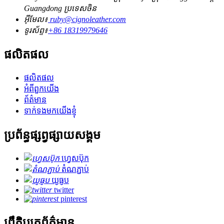
Guangdong ប្រទេសចិន
អ៊ីមែល៖
ruby@cignoleather.com
ទូរស័ព្ទ៖
+86 18319979646
ផលិតផល
ផលិតផល
អំពីពួកយើង
ព័ត៌មាន
ទាក់ទងមកយើងខ្ញុំ
ប្រព័ន្ធផ្សព្វផ្សាយសង្គម
ហ្វេសប៊ុក
តំណភ្ជាប់
យូធូប
twitter
pinterest
ព្រឹត្តិបត្រព័ត៌មាន