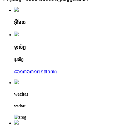
អ៊ីមែល
ទូរស័ព្ទ
ទូរស័ព្ទ
៨៦១៣៦៣១៧១៧០៧៧
wechat
wechat