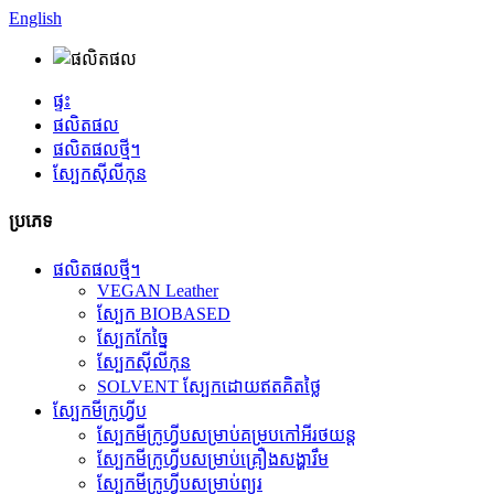
English
ផ្ទះ
ផលិតផល
ផលិតផលថ្មី។
ស្បែកស៊ីលីកុន
ប្រភេទ
ផលិតផលថ្មី។
VEGAN Leather
ស្បែក BIOBASED
ស្បែកកែច្នៃ
ស្បែកស៊ីលីកុន
SOLVENT ស្បែកដោយឥតគិតថ្លៃ
ស្បែកមីក្រូហ្វីប
ស្បែកមីក្រូហ្វីបសម្រាប់គម្របកៅអីរថយន្ត
ស្បែកមីក្រូហ្វីបសម្រាប់គ្រឿងសង្ហារឹម
ស្បែកមីក្រូហ្វីបសម្រាប់ព្យួរ