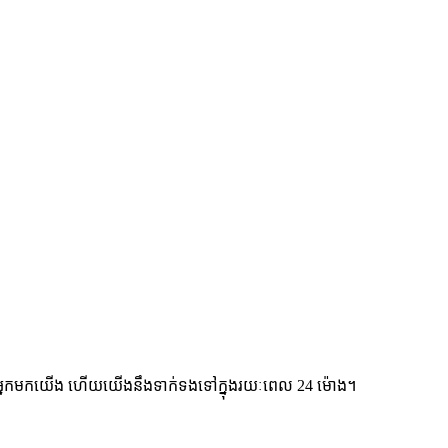
ស់អ្នកមកយើង ហើយយើងនឹងទាក់ទងទៅក្នុងរយៈពេល 24 ម៉ោង។