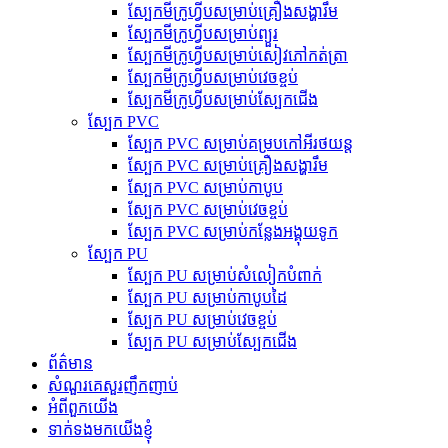
ស្បែកមីក្រូហ្វីបសម្រាប់គ្រឿងសង្ហារឹម
ស្បែកមីក្រូហ្វីបសម្រាប់ព្យួរ
ស្បែកមីក្រូហ្វីបសម្រាប់សៀវភៅកត់ត្រា
ស្បែកមីក្រូហ្វីបសម្រាប់វេចខ្ចប់
ស្បែកមីក្រូហ្វីបសម្រាប់ស្បែកជើង
ស្បែក PVC
ស្បែក PVC សម្រាប់គម្របកៅអីរថយន្ត
ស្បែក PVC សម្រាប់គ្រឿងសង្ហារឹម
ស្បែក PVC សម្រាប់កាបូប
ស្បែក PVC សម្រាប់វេចខ្ចប់
ស្បែក PVC សម្រាប់កន្លែងអង្គុយទូក
ស្បែក PU
ស្បែក PU សម្រាប់សំលៀកបំពាក់
ស្បែក PU សម្រាប់កាបូបដៃ
ស្បែក PU សម្រាប់វេចខ្ចប់
ស្បែក PU សម្រាប់ស្បែកជើង
ព័ត៌មាន
សំណួរគេសួរញឹកញាប់
អំពីពួកយើង
ទាក់ទងមកយើងខ្ញុំ