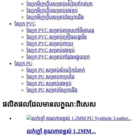
ស្បែកមីក្រូហ្វីបសម្រាប់សៀវភៅកត់ត្រា
ស្បែកមីក្រូហ្វីបសម្រាប់វេចខ្ចប់
ស្បែកមីក្រូហ្វីបសម្រាប់ស្បែកជើង
ស្បែក PVC
ស្បែក PVC សម្រាប់គម្របកៅអីរថយន្ត
ស្បែក PVC សម្រាប់គ្រឿងសង្ហារឹម
ស្បែក PVC សម្រាប់កាបូប
ស្បែក PVC សម្រាប់វេចខ្ចប់
ស្បែក PVC សម្រាប់កន្លែងអង្គុយទូក
ស្បែក PU
ស្បែក PU សម្រាប់សំលៀកបំពាក់
ស្បែក PU សម្រាប់កាបូបដៃ
ស្បែក PU សម្រាប់វេចខ្ចប់
ស្បែក PU សម្រាប់ស្បែកជើង
ផលិតផលដែលមានលក្ខណៈពិសេស
លក់ក្តៅ គុណភាពខ្ពស់ 1.2MM...