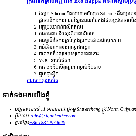
ក្រណាត់គ្រាប់ធញ្ញជាតិ Eco nappa ធន់នឹងស្នាមប្រឡ
ស្បែក Silicone ដែលហៅថាស្បែក Silicone គឺជាប្រភេ
ដ្ឋានលើការការពារបរិស្ថានពណ៌បៃតងដែលត្រូវបានផលិត
អត្ថប្រយោជន៍ផលិតផល៖
ការការពារ និងសុវត្ថិភាពបរិស្ថាន
អារម្មណ៍នៃការគ្រប់គ្រងប្រកបដោយផាសុកភាព
ធន់នឹងអាកាសធាតុល្អឥតខ្ចោះ
ភាពធន់នឹងស្នាមប្រឡាក់ល្អឥតខ្ចោះ
VOC ទាបបំផុត។
ភាពធន់នឹងសីតុណ្ហភាពខ្ពស់និងទាប
គ្មានប្លាស្ទិក
ការសាកសួរ
លម្អិត
ទាក់ទងមកយើងខ្ញុំ
បន្ថែម៖ ជាន់ទី 11 អគារពាណិជ្ជកម្ម Shu'ershang ផ្លូវ North Cui
អ៊ីមែល៖
ruby@cignoleather.com
ទូរស័ព្ទ៖
+86 18319979646