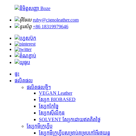
ruby@cignoleather.com
+86 18319979646
ផ្ទះ
ផលិតផល
ផលិតផលថ្មី។
VEGAN Leather
ស្បែក BIOBASED
ស្បែកកែច្នៃ
ស្បែកស៊ីលីកុន
SOLVENT ស្បែកដោយឥតគិតថ្លៃ
ស្បែកមីក្រូហ្វីប
ស្បែកមីក្រូហ្វីបសម្រាប់គម្របកៅអីរថយន្ត