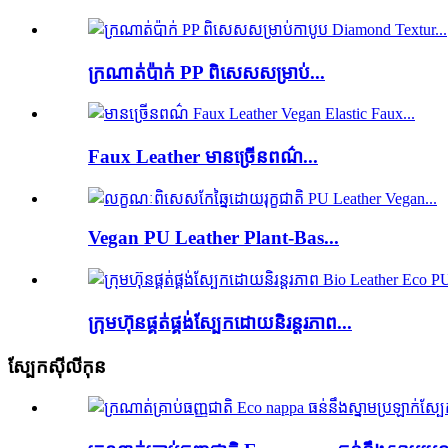
ក្រណាត់ប៉ាក់ PP ពិសេសសម្រាប់...
Faux Leather មានច្រើនពណ៌...
Vegan PU Leather Plant-Bas...
ក្រុមហ៊ុនផ្គត់ផ្គង់ស្បែកដោយនិរន្តរភាព...
ស្បែកស៊ីលីកុន