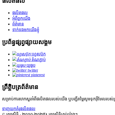
ផលិតផល
ផលិតផល
អំពីពួកយើង
ព័ត៌មាន
ទាក់ទងមកយើងខ្ញុំ
ប្រព័ន្ធផ្សព្វផ្សាយសង្គម
ហ្វេសប៊ុក
តំណភ្ជាប់
យូធូប
twitter
pinterest
ព្រឹត្តិបត្រព័ត៌មាន
សម្រាប់ការសាកសួរអំពីផលិតផលរបស់យើង ឬបញ្ជីតម្លៃសូមទុកអ៊ីមែលរប
ទាញយកគំរូផលិតផល
© រក្សាសិទ្ធិ - ២០១០-២០២៥៖ រក្សាសិទ្ធិគ្រប់យ៉ាង។