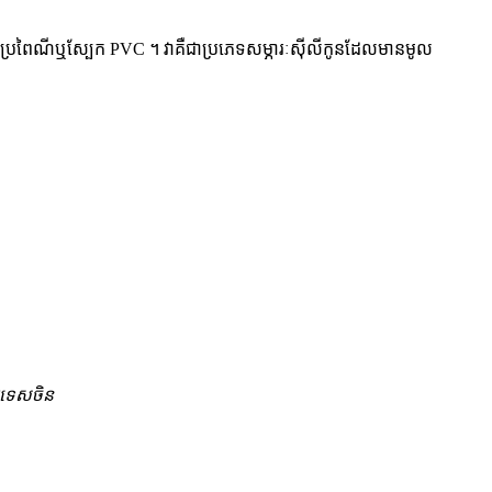
U ប្រពៃណីឬស្បែក PVC ។ វាគឺជាប្រភេទសម្ភារៈស៊ីលីកូនដែលមានមូល
្រទេសចិន