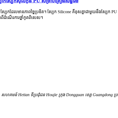
ាក់ស្បែកស៊ីលីកូន PU សម្រាប់គ្រឿងសង្ហារិម
ទស្បែកដែលមានភាពច្នៃប្រឌិត។ ស្បែក Silicone គឺខុសគ្នាជាមួយនឹងស្បែក P
ពីដំណើរការថ្នាំកូតពិសេស។
yuan សហគមន៍ Hetian ទីប្រជុំជន Houjie ក្រុង Dongguan ខេត្ត Guangdong ប